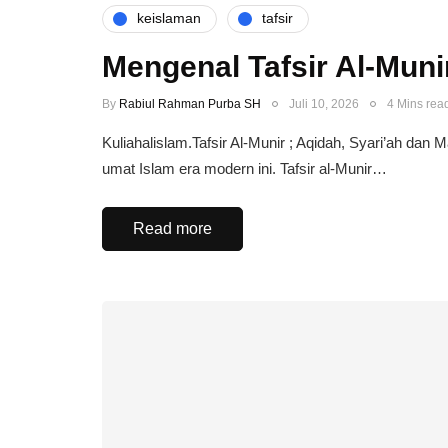
keislaman
tafsir
Mengenal Tafsir Al-Muni
By
Rabiul Rahman Purba SH
Juli 10, 2026
4 Mins rea
Kuliahalislam.Tafsir Al-Munir ; Aqidah, Syari’ah dan 
umat Islam era modern ini. Tafsir al-Munir…
Read more