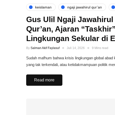
keislaman
ngaji jawahirul qur’an
Gus Ulil Ngaji Jawahirul 
Qur’an, Ajaran “Taskhir”,
Lingkungan Sekular di 
By
Salman Akif Faylasuf
Juli 14, 2026
9 Mins read
Sudah mafhum bahwa krisis lingkungan global abad 
yang tak terkendali, atau ketidakmampuan politik 
Read more