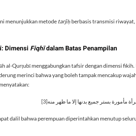
 sini menunjukkan metode
tarjīḥ
berbasis transmisi riwayat,
bī: Dimensi
Fiqhī
dalam Batas Penampilan
llāh al-Qurṭubī menggabungkan tafsir dengan dimensi fikih
derung merinci bahwa yang boleh tampak mencakup wajah
a menyatakan:
​أة مأمورة بستر جميع بدنها إلا ما ظهر منه[3
rdapat dalil bahwa perempuan diperintahkan menutup selur