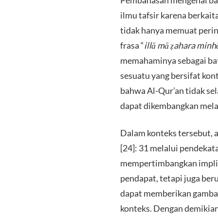
​Pembahasan mengenai bat
ilmu tafsir karena berkait
tidak hanya memuat perint
frasa “
illā mā ẓahara minh
memahaminya sebagai bata
sesuatu yang bersifat kon
bahwa Al-Qur’an tidak se
dapat dikembangkan mela
​Dalam konteks tersebut,
[24]: 31 melalui pendekata
mempertimbangkan implika
pendapat, tetapi juga be
dapat memberikan gambara
konteks. Dengan demikian