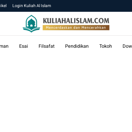
ikel
Login Kuliah Al Islam
aman
Esai
Filsafat
Pendidikan
Tokoh
Dow