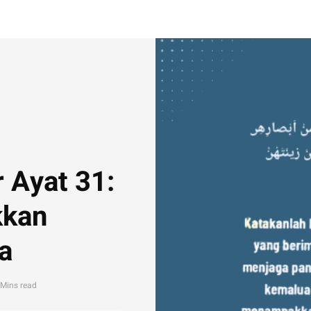
 Ayat 31:
kkan
a
 Mins read