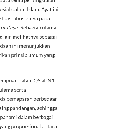
 satu tema penting dalam
osial dalam Islam. Ayat ini
g luas, khususnya pada
n
mufasir
. Sebagian ulama
 lain melihatnya sebagai
bedaan ini menunjukkan
rikan prinsip umum yang
erempuan dalam QS al-Nūr
ulama serta
 pada pemaparan perbedaan
sing pandangan, sehingga
ipahami dalam berbagai
yang proporsional antara