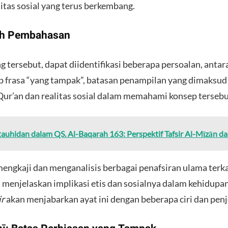
alitas sosial yang terus berkembang.
rah Pembahasan
g tersebut, dapat diidentifikasi beberapa persoalan, antar
p frasa “yang tampak”, batasan penampilan yang dimaksud 
Qur’an dan realitas sosial dalam memahami konsep tersebu
auhidan dalam QS. Al-Baqarah 163: Perspektif Tafsir Al-Mīzān d
k mengkaji dan menganalisis berbagai penafsiran ulama terk
a menjelaskan implikasi etis dan sosialnya dalam kehidupa
ir
akan menjabarkan ayat ini dengan beberapa ciri dan penje