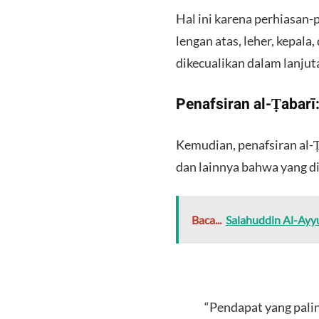
​Hal ini karena perhiasan-
lengan atas, leher, kepala,
dikecualikan dalam lanjuta
​Penafsiran al-Ṭabarī
​Kemudian, penafsiran al-
dan lainnya bahwa yang d
Baca...
Salahuddin Al-Ayy
​“Pendapat yang pal