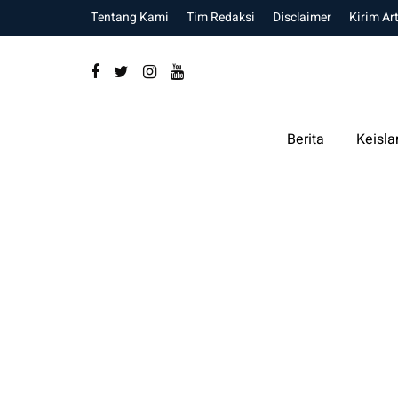
Tentang Kami
Tim Redaksi
Disclaimer
Kirim Art
Berita
Keisl