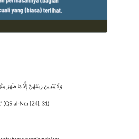
وَلَا يُبْدِينَ زِينَتَهُنَّ إِلَّا مَا ظَهَرَ مِنْهَ
(QS al-Nūr [24]: 31)