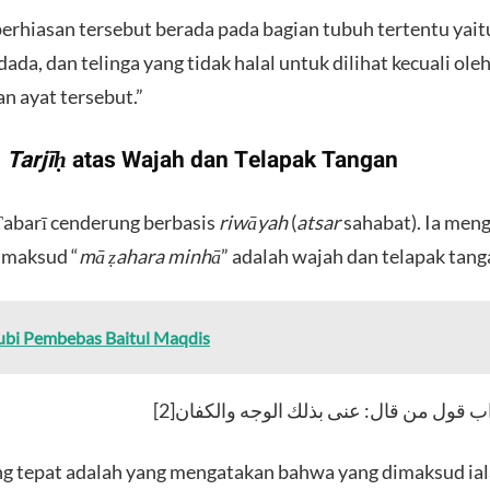
perhiasan tersebut berada pada bagian tubuh tertentu yaitu
 dada, dan telinga yang tidak halal untuk dilihat kecuali ol
n ayat tersebut.”
:
Tarjīḥ
atas Wajah dan Telapak Tangan
Ṭabarī cenderung berbasis
riwāyah
(
atsar
sahabat). Ia meng
imaksud “
mā ẓahara minhā
” adalah wajah dan telapak tang
ubi Pembebas Baitul Maqdis
​ب قول من قال: عنى بذلك الوجه والكفان[2
ing tepat adalah yang mengatakan bahwa yang dimaksud ia