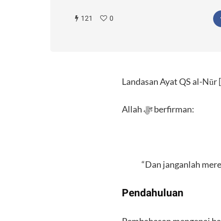
121
0
Landasan Ayat QS al-Nūr [
​Allah ﷻ berfirman:
​“Dan janganlah mere
​Pendahuluan