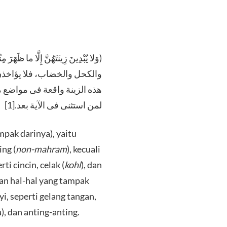
وَلا ‌يُبْدِينَ ‌زِينَتَهُنَّ ‌إِلَّ
والكحل والخضاب، فلا يؤاخذن إ
هذه الزينة واقعة فى مواضع من
لمن استثنى فى الآية بعد.[1]
pak darinya), yaitu
ng (
non-mahram
), kecuali
 cincin, celak (
kohl
), dan
an hal-hal yang tampak
, seperti gelang tangan,
), dan anting-anting.