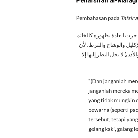
​Penafsiran al-Marāg
​Pembahasan pada
Tafsir 
​(‌ؤه مما جرت العادة بظهوره كالخاتم
لإكليل والوشاح والقرط، لأن
) لا يحل النظر إليها إلا
​“(Dan janganlah me
janganlah mereka men
yang tidak mungkin d
pewarna (seperti pa
tersebut, tetapi yan
gelang kaki, gelang l