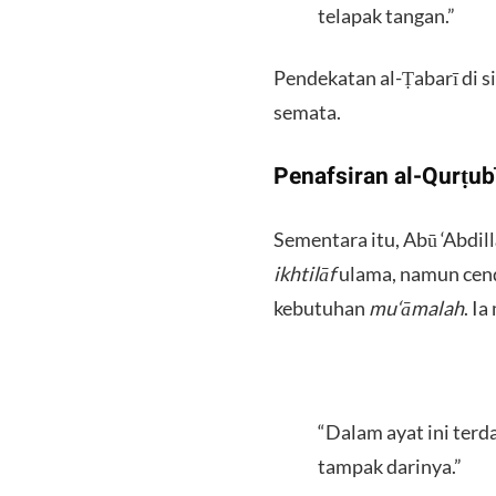
telapak tangan.”
​Pendekatan al-Ṭabarī di
semata.
​Penafsiran al-Qurṭu
​Sementara itu, Abū ‘Abdi
ikhtilāf
ulama, namun cen
kebutuhan
mu‘āmalah
. I
​“Dalam ayat ini te
tampak darinya.”