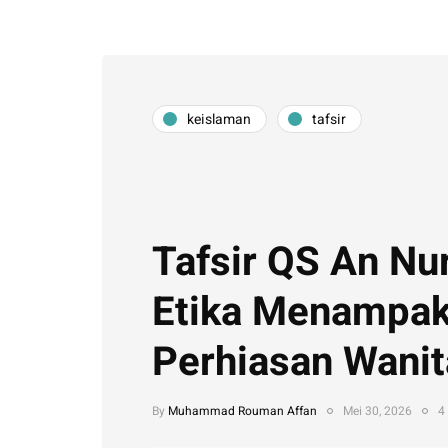
keislaman
tafsir
Tafsir QS An Nur
Etika Menampa
Perhiasan Wanit
By
Muhammad Rouman Affan
Mei 30, 2026
4