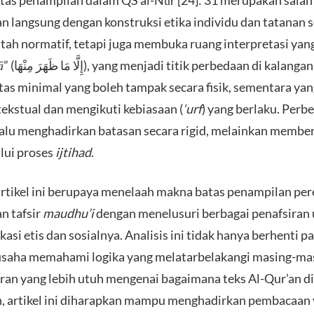
as penampilan dalam QS al-Nūr [24]: 31 merupakan salah
an langsung dengan konstruksi etika individu dan tatanan s
ah normatif, tetapi juga membuka ruang interpretasi yan
ā
” (إِلَّا مَا ظَهَرَ مِنْهَا), yang menjadi titik perbedaan di kalanga
s minimal yang boleh tampak secara fisik, sementara yang
tekstual dan mengikuti kebiasaan (
‘urf
) yang berlaku. Per
lalu menghadirkan batasan secara rigid, melainkan membe
lui proses
ijtihad
.
 artikel ini berupaya menelaah makna batas penampilan p
n tafsir
maudhu’i
dengan menelusuri berbagai penafsiran 
si etis dan sosialnya. Analisis ini tidak hanya berhenti
rusaha memahami logika yang melatarbelakangi masing-ma
n yang lebih utuh mengenai bagaimana teks Al-Qur’an d
, artikel ini diharapkan mampu menghadirkan pembacaan 