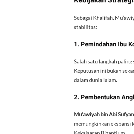
​Kebijakan Strate
​Sebagai Khalifah, Mu’aw
stabilitas:
​1. Pemindahan Ibu 
​Salah satu langkah palin
Keputusan ini bukan sekad
dalam dunia Islam.
​2. Pembentukan Ang
Mu’awiyah bin Abi Sufyan
memungkinkan ekspansi k
Kekaisaran Bizantium.