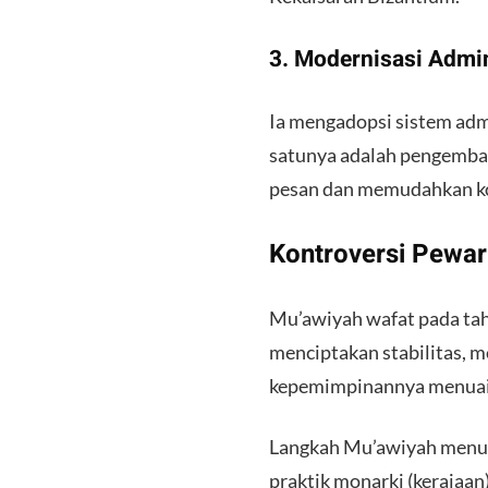
​3. Modernisasi Admin
​Ia mengadopsi sistem adm
satunya adalah pengemban
pesan dan memudahkan kon
​Kontroversi Pewa
​Mu’awiyah wafat pada tah
menciptakan stabilitas, m
kepemimpinannya menuai 
​Langkah Mu’awiyah menun
praktik monarki (kerajaan)