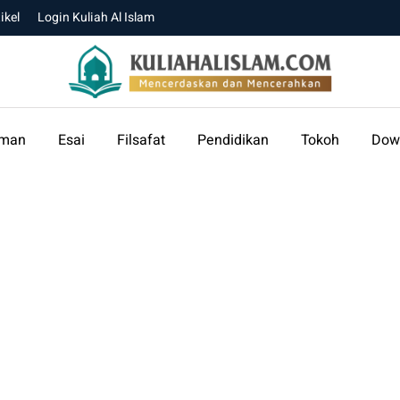
ikel
Login Kuliah Al Islam
aman
Esai
Filsafat
Pendidikan
Tokoh
Dow