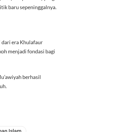
itik baru sepeninggalnya.
 dari era Khulafaur
koh menjadi fondasi bagi
Mu’awiyah berhasil
uh.
ban Islam