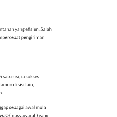
tahan yang efisien. Salah
mempercepat pengiriman
atu sisi, ia sukses
mun di sisi lain,
n.
ggap sebagai awal mula
yura
(musyawarah) yang