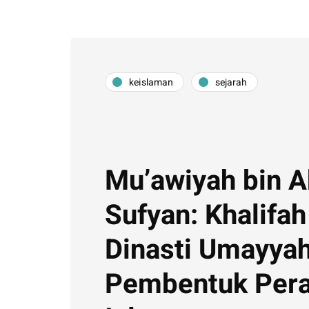
keislaman
sejarah
Mu’awiyah bin A
Sufyan: Khalifa
Dinasti Umayya
Pembentuk Per