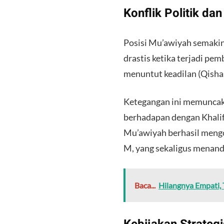
​Konflik Politik d
​Posisi Mu’awiyah semaki
drastis ketika terjadi p
menuntut keadilan (Qisha
​Ketegangan ini memuncak
berhadapan dengan Khalifah
Mu’awiyah berhasil mengo
M, yang sekaligus menand
Baca...
Hilangnya Empati, 