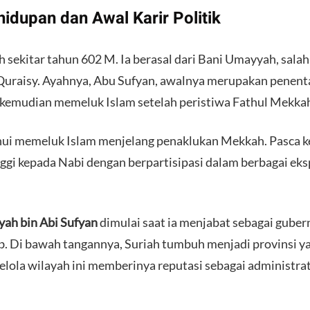
hidupan dan Awal Karir Politik
 sekitar tahun 602 M. Ia berasal dari Bani Umayyah, salah 
Quraisy. Ayahnya, Abu Sufyan, awalnya merupakan penen
mudian memeluk Islam setelah peristiwa Fathul Mekka
ahui memeluk Islam menjelang penaklukan Mekkah. Pasca ke
ggi kepada Nabi dengan berpartisipasi dalam berbagai eksp
ah bin Abi Sufyan
dimulai saat ia menjabat sebagai guber
b. Di bawah tangannya, Suriah tumbuh menjadi provinsi y
lola wilayah ini memberinya reputasi sebagai administr