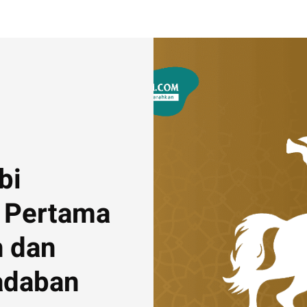
bi
h Pertama
h dan
adaban