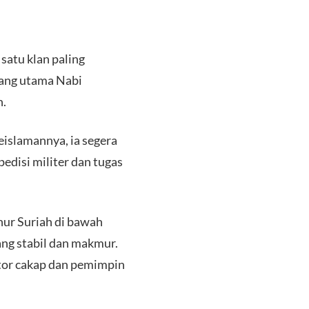
satu klan paling
tang utama Nabi
h.
islamannya, ia segera
edisi militer dan tugas
nur Suriah di bawah
ang stabil dan makmur.
ator cakap dan pemimpin