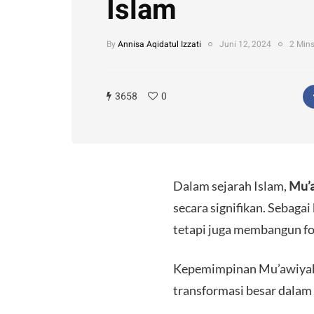
Islam
By
Annisa Aqidatul Izzati
Juni 12, 2024
2 Mins
3658
0
Dalam sejarah Islam,
Mu’a
secara signifikan. Sebaga
tetapi juga membangun fo
​Kepemimpinan Mu’awiyah 
transformasi besar dalam