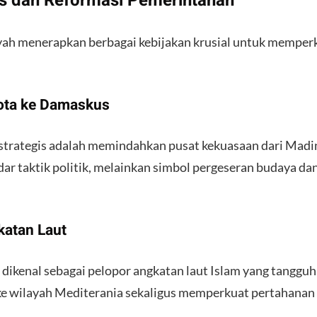
gis dan Reformasi Pemerintahan
iyah menerapkan berbagai kebijakan krusial untuk memper
Kota ke Damaskus
g strategis adalah memindahkan pusat kekuasaan dari Madi
ar taktik politik, melainkan simbol pergeseran budaya dan
katan Laut
dikenal sebagai pelopor angkatan laut Islam yang tangguh
e wilayah Mediterania sekaligus memperkuat pertahanan