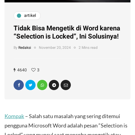
artikel
Tidak Bisa Mengetik di Word karena
“Selection is Locked”, Ini Solusinya!
By
Redaksi
November 20, 2024
2 Mins read
4640
3
Kompak
– Salah satu masalah yang sering ditemui
pengguna Microsoft Word adalah pesan “Selection is
Locked” yang muncul saat mencoba mengetik atau