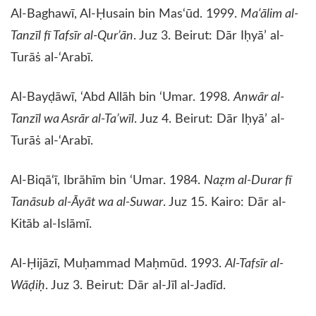
​Al-Baghawī, Al-Ḥusain bin Mas‘ūd. 1999.
Ma‘ālim al-
Tanzīl fī Tafsīr al-Qur’ān
. Juz 3. Beirut: Dār Iḥyā’ al-
Turāṡ al-‘Arabī.
​Al-Bayḍāwī, ‘Abd Allāh bin ‘Umar. 1998.
Anwār al-
Tanzīl wa Asrār al-Ta’wīl
. Juz 4. Beirut: Dār Iḥyā’ al-
Turāṡ al-‘Arabī.
​Al-Biqā‘ī, Ibrāhīm bin ‘Umar. 1984.
Naẓm al-Durar fī
Tanāsub al-Āyāt wa al-Suwar
. Juz 15. Kairo: Dār al-
Kitāb al-Islāmī.
​Al-Ḥijāzī, Muḥammad Maḥmūd. 1993.
Al-Tafsīr al-
Wāḍiḥ
. Juz 3. Beirut: Dār al-Jīl al-Jadīd.