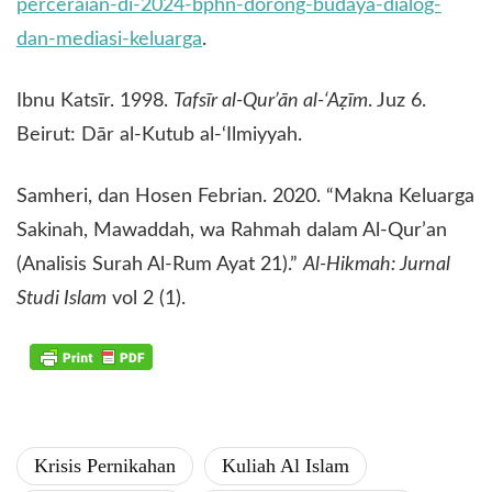
perceraian-di-2024-bphn-dorong-budaya-dialog-
dan-mediasi-keluarga
.
​Ibnu Katsīr. 1998.
Tafsīr al-Qur’ān al-‘Aẓīm
. Juz 6.
Beirut: Dār al-Kutub al-‘Ilmiyyah.
​Samheri, dan Hosen Febrian. 2020. “Makna Keluarga
Sakinah, Mawaddah, wa Rahmah dalam Al-Qur’an
(Analisis Surah Al-Rum Ayat 21).”
Al-Hikmah: Jurnal
Studi Islam
vol 2 (1).
Krisis Pernikahan
Kuliah Al Islam