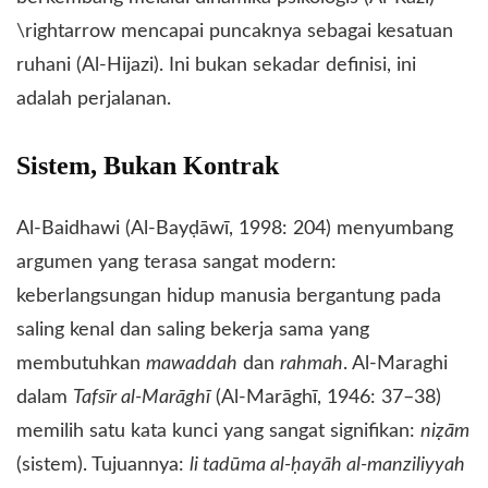
\rightarrow mencapai puncaknya sebagai kesatuan
ruhani (Al-Hijazi). Ini bukan sekadar definisi, ini
adalah perjalanan.
​Sistem, Bukan Kontrak
​Al-Baidhawi (Al-Bayḍāwī, 1998: 204) menyumbang
argumen yang terasa sangat modern:
keberlangsungan hidup manusia bergantung pada
saling kenal dan saling bekerja sama yang
membutuhkan
mawaddah
dan
rahmah
. Al-Maraghi
dalam
Tafsīr al-Marāghī
(Al-Marāghī, 1946: 37–38)
memilih satu kata kunci yang sangat signifikan:
niẓām
(sistem). Tujuannya:
li tadūma al-ḥayāh al-manziliyyah