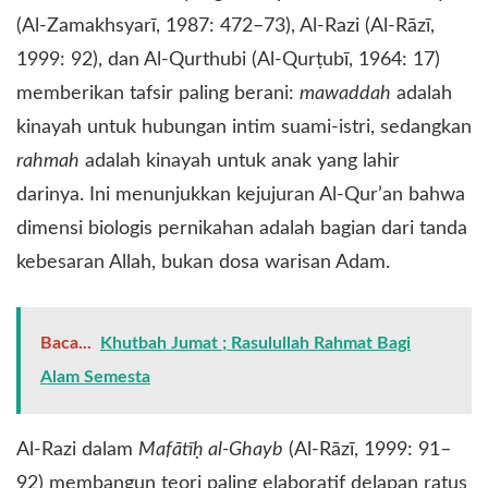
(Al-Zamakhsyarī, 1987: 472–73), Al-Razi (Al-Rāzī,
1999: 92), dan Al-Qurthubi (Al-Qurṭubī, 1964: 17)
memberikan tafsir paling berani:
mawaddah
adalah
kinayah untuk hubungan intim suami-istri, sedangkan
rahmah
adalah kinayah untuk anak yang lahir
darinya. Ini menunjukkan kejujuran Al-Qur’an bahwa
dimensi biologis pernikahan adalah bagian dari tanda
kebesaran Allah, bukan dosa warisan Adam.
Baca...
Khutbah Jumat ; Rasulullah Rahmat Bagi
Alam Semesta
​Al-Razi dalam
Mafātīḥ al-Ghayb
(Al-Rāzī, 1999: 91–
92) membangun teori paling elaboratif delapan ratus