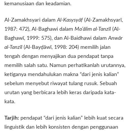
kemanusiaan dan keadamian.
​Al-Zamakhsyari dalam
Al-Kasysyāf
(Al-Zamakhsyarī,
1987: 472), Al-Baghawi dalam
Ma’ālim al-Tanzīl
(Al-
Baghawī, 1999: 575), dan Al-Baidhawi dalam
Anwār
al-Tanzīl
(Al-Bayḍāwī, 1998: 204) memilih jalan
tengah dengan menyajikan dua pendapat tanpa
memilih salah satu. Namun perhatikanlah urutannya,
ketiganya mendahulukan makna “dari jenis kalian”
sebelum menyebut riwayat tulang rusuk. Sebuah
urutan yang berbicara lebih keras daripada kata-
kata.
Tarjih:
pendapat “dari jenis kalian” lebih kuat secara
linguistik dan lebih konsisten dengan penggunaan