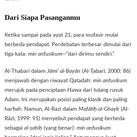
​Dari Siapa Pasanganmu
​Ketika sampai pada ayat 21, para mufasir mulai
berbeda pendapat. Perdebatan terbesar dimulai dari
tiga kata:
min anfusikum
—”dari dirimu sendiri.”
​Al-Thabari dalam
Jāmi’ al-Bayān
(Al-Ṭabarī, 2000: 86)
menjawab dengan riwayat Qatadah:
min anfusikum
merujuk pada penciptaan Hawa dari tulang rusuk
Adam. Ini merupakan posisi paling klasik dan paling
harfiah. Namun, Al-Razi dalam
Mafātīḥ al-Ghayb
(Al-
Rāzī, 1999: 91) menyebut pendapat yang berbeda
sebagai
al-ṣaḥīḥ
(yang benar):
min anfusikum