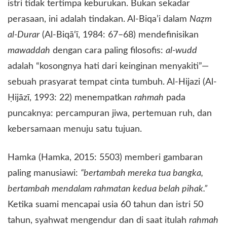
istri tidak tertimpa keburukan. Bukan sekadar
perasaan, ini adalah tindakan. Al-Biqa’i dalam
Naẓm
al-Durar
(Al-Biqā‘ī, 1984: 67–68) mendefinisikan
mawaddah
dengan cara paling filosofis:
al-wudd
adalah “kosongnya hati dari keinginan menyakiti”—
sebuah prasyarat tempat cinta tumbuh. Al-Hijazi (Al-
Ḥijāzī, 1993: 22) menempatkan
rahmah
pada
puncaknya: percampuran jiwa, pertemuan ruh, dan
kebersamaan menuju satu tujuan.
​Hamka (Hamka, 2015: 5503) memberi gambaran
paling manusiawi:
“bertambah mereka tua bangka,
bertambah mendalam rahmatan kedua belah pihak.”
Ketika suami mencapai usia 60 tahun dan istri 50
tahun, syahwat mengendur dan di saat itulah
rahmah