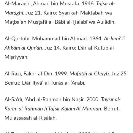
​Al-Marāghī, Aḥmad bin Muṣṭafā. 1946.
Tafsīr al-
Marāghī
. Juz 21. Kairo: Syarikah Maktabah wa
Maṭba‘ah Muṣṭafā al-Bābī al-Ḥalabī wa Aulādih.
​Al-Qurṭubī, Muḥammad bin Aḥmad. 1964.
Al-Jāmi‘ li
Aḥkām al-Qur’ān
. Juz 14. Kairo: Dār al-Kutub al-
Miṣriyyah.
​Al-Rāzī, Fakhr al-Dīn. 1999.
Mafātīḥ al-Ghayb
. Juz 25.
Beirut: Dār Iḥyā’ al-Turāṡ al-‘Arabī.
​Al-Sa‘dī, ‘Abd al-Raḥmān bin Nāṣir. 2000.
Taysīr al-
Karīm al-Raḥmān fī Tafsīr Kalām Al-Mannān
. Beirut:
Mu’assasah al-Risālah.