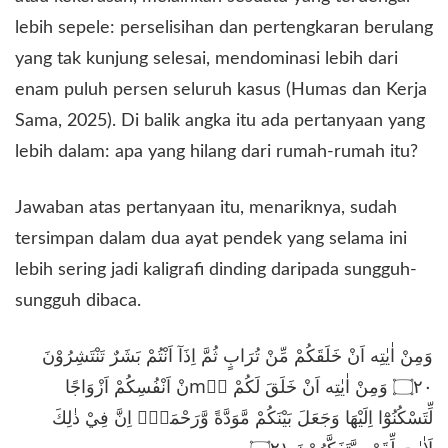
lebih sepele: perselisihan dan pertengkaran berulang
yang tak kunjung selesai, mendominasi lebih dari
enam puluh persen seluruh kasus (Humas dan Kerja
Sama, 2025). Di balik angka itu ada pertanyaan yang
lebih dalam: apa yang hilang dari rumah-rumah itu?
​Jawaban atas pertanyaan itu, menariknya, sudah
tersimpan dalam dua ayat pendek yang selama ini
lebih sering jadi kaligrafi dinding daripada sungguh-
sungguh dibaca.
​وَمِنْ اٰيٰتِه اَنْ خَلَقَكُمْ مِّنْ تُرَابٍ ثُمَّ اِذَآ اَنْتُمْ بَشَرٌ تَنْتَشِرُوْنَ
۝٢٠ وَمِنْ اٰيٰتِه اَنْ خَلَقَ لَكُمْ mِّنْ اَنْفُسِكُمْ اَزْوَاجًا
لِّتَسْكُنُوْٓا اِلَيْهَا وَجَعَلَ بَيْنَكُمْ مَّوَدَّةً وَّرَحْمَةًۗ اِنَّ فِيْ ذٰلِكَ