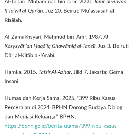
​Al-Ṭabarī, Muḥammad bin Jarīr. 2000.
Jāmi‘ al-Bayān
fī Ta’wīl al-Qur’ān
. Juz 20. Beirut: Mu’assasah al-
Risālah.
​Al-Zamakhsyarī, Maḥmūd bin ‘Amr. 1987.
Al-
Kasysyāf ‘an Ḥaqā’iq Ghawāmiḍ al-Tanzīl
. Juz 3. Beirut:
Dār al-Kitāb al-‘Arabī.
​Hamka. 2015.
Tafsir Al-Azhar
. Jilid 7. Jakarta: Gema
Insani.
​Humas dan Kerja Sama. 2025. “399 Ribu Kasus
Perceraian di 2024, BPHN Dorong Budaya Dialog
dan Mediasi Keluarga.” BPHN.
https://bphn.go.id/berita-utama/399-ribu-kasus-