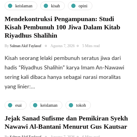
keislaman
kisah
opini
Mendekontruksi Pengampunan: Studi
Kisah Pembunuh 100 Jiwa Dalam Kitab
Riyadhus Shalihin
By
Salman Akif Faylasuf
Agustus 7, 2026
5 Mins read
Kisah seorang lelaki pembunuh seratus jiwa dari
hadis “Riyadhus Shalihin” karya Imam An-Nawawi
sering kali dibaca hanya sebagai narasi moralitas
yang linier:…
esai
keislaman
tokoh
Jejak Sanad Sufisme dan Pemikiran Syekh
Nawawi Al-Bantani Menurut Gus Kautsar