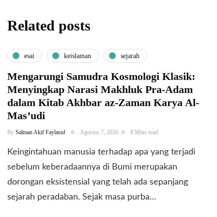
Related posts
esai
keislaman
sejarah
Mengarungi Samudra Kosmologi Klasik:
Menyingkap Narasi Makhluk Pra-Adam
dalam Kitab Akhbar az-Zaman Karya Al-
Mas’udi
By
Salman Akif Faylasuf
Agustus 7, 2026
8 Mins read
Keingintahuan manusia terhadap apa yang terjadi
sebelum keberadaannya di Bumi merupakan
dorongan eksistensial yang telah ada sepanjang
sejarah peradaban. Sejak masa purba…