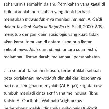
seharusnya semakin dalam. Pernikahan yang gagal di
titik ini adalah pernikahan yang tidak berhasil
mengubah
mawaddah
-nya menjadi
rahmah
. Al-Sa’di
dalam
Taysīr al-Karīm al-Raḥmān
(Al-Sa‘dī, 2000: 639)
menutup dengan klaim sosiologis yang kuat: tidak
akan kamu temukan di antara siapa pun ikatan
sekuat
mawaddah
dan
rahmah
antara suami-istri;
melampaui ikatan darah, melampaui persahabatan.
​Jika seluruh tafsir ini disusun, terbentuklah sebuah
peta perjalanan:
mawaddah
dimulai dari kosongnya
hati dari keinginan menyakiti (Al-Biqa’i) \rightarrow
tumbuh menjadi cinta aktif yang melindungi (Ibnu
Katsir, Al-Qurthubi, Wahbah) \rightarrow
berkembang melalui dinamika psikologis (Al-Razi)