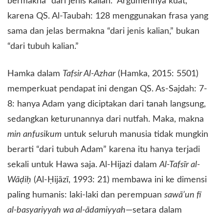
bermakna “dari jenis kalian.” Argumennya kuat,
karena QS. Al-Taubah: 128 menggunakan frasa yang
sama dan jelas bermakna “dari jenis kalian,” bukan
“dari tubuh kalian.”
​Hamka dalam
Tafsir Al-Azhar
(Hamka, 2015: 5501)
memperkuat pendapat ini dengan QS. As-Sajdah: 7-
8: hanya Adam yang diciptakan dari tanah langsung,
sedangkan keturunannya dari nutfah. Maka, makna
min anfusikum
untuk seluruh manusia tidak mungkin
berarti “dari tubuh Adam” karena itu hanya terjadi
sekali untuk Hawa saja. Al-Hijazi dalam
Al-Tafsīr al-
Wāḍiḥ
(Al-Ḥijāzī, 1993: 21) membawa ini ke dimensi
paling humanis: laki-laki dan perempuan
sawā’un fī
al-basyariyyah wa al-ādamiyyah
—setara dalam