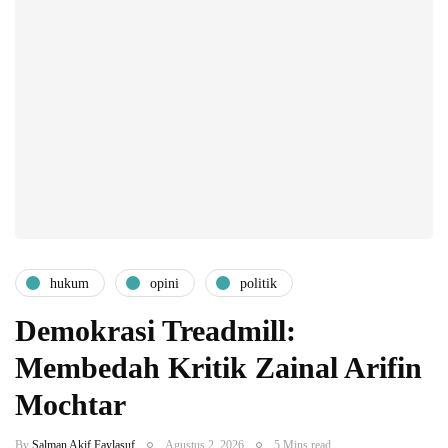
hukum
opini
politik
Demokrasi Treadmill:
Membedah Kritik Zainal Arifin
Mochtar
By
Salman Akif Faylasuf
Agustus 2, 2026
5 Mins read