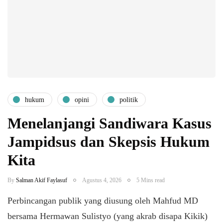
hukum
opini
politik
Menelanjangi Sandiwara Kasus
Jampidsus dan Skepsis Hukum
Kita
By
Salman Akif Faylasuf
Agustus 4, 2026
5 Mins read
Perbincangan publik yang diusung oleh Mahfud MD
bersama Hermawan Sulistyo (yang akrab disapa Kikik)