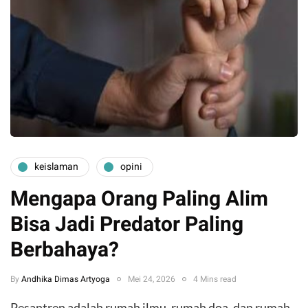
keislaman
opini
Mengapa Orang Paling Alim
Bisa Jadi Predator Paling
Berbahaya?
By
Andhika Dimas Artyoga
Mei 24, 2026
4 Mins read
Pesantren adalah rumah ilmu, rumah doa, dan rumah