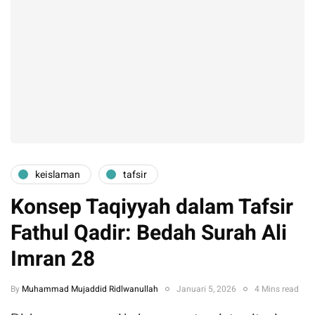
keislaman
tafsir
Konsep Taqiyyah dalam Tafsir
Fathul Qadir: Bedah Surah Ali
Imran 28
By
Muhammad Mujaddid Ridlwanullah
Januari 5, 2026
4 Mins read