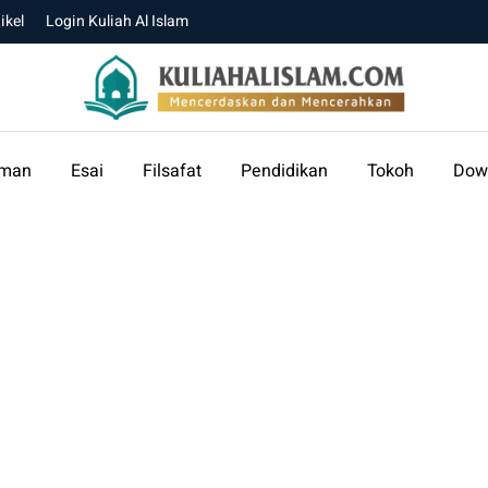
ikel
Login Kuliah Al Islam
aman
Esai
Filsafat
Pendidikan
Tokoh
Dow