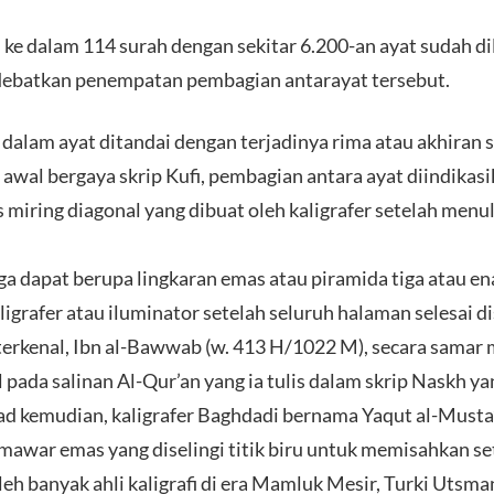
 ke dalam 114 surah dengan sekitar 6.200-an ayat sudah di
debatkan penempatan pembagian antarayat tersebut.
alam ayat ditandai dengan terjadinya rima atau akhiran s
i awal bergaya skrip Kufi, pembagian antara ayat diindikas
s miring diagonal yang dibuat oleh kaligrafer setelah menul
ga dapat berupa lingkaran emas atau piramida tiga atau e
igrafer atau iluminator setelah seluruh halaman selesai di
 terkenal, Ibn al-Bawwab (w. 413 H/1022 M), secara samar 
il pada salinan Al-Qur’an yang ia tulis dalam skrip Naskh 
d kemudian, kaligrafer Baghdadi bernama Yaqut al-Musta’
war emas yang diselingi titik biru untuk memisahkan seti
eh banyak ahli kaligrafi di era Mamluk Mesir, Turki Utsman