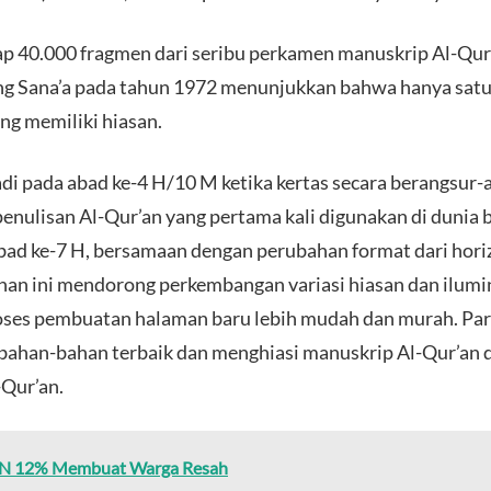
dap 40.000 fragmen dari seribu perkamen manuskrip Al-Qu
ung Sana’a pada tahun 1972 menunjukkan bahwa hanya satu
ng memiliki hiasan.
jadi pada abad ke-4 H/10 M ketika kertas secara berangsu
enulisan Al-Qur’an yang pertama kali digunakan di dunia 
bad ke-7 H, bersamaan dengan perubahan format dari horiz
ahan ini mendorong perkembangan variasi hiasan dan ilumi
roses pembuatan halaman baru lebih mudah dan murah. Para
ahan-bahan terbaik dan menghiasi manuskrip Al-Qur’an d
Qur’an.
PN 12% Membuat Warga Resah