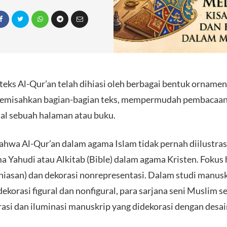
 teks Al-Qur’an telah dihiasi oleh berbagai bentuk orname
emisahkan bagian-bagian teks, mempermudah pembacaan,
al sebuah halaman atau buku.
bahwa Al-Qur’an dalam agama Islam tidak pernah diilustra
a Yahudi atau Alkitab (Bible) dalam agama Kristen. Fokus 
hiasan) dan dekorasi nonrepresentasi. Dalam studi manus
dekorasi figural dan nonfigural, para sarjana seni Muslim se
si dan iluminasi manuskrip yang didekorasi dengan desai