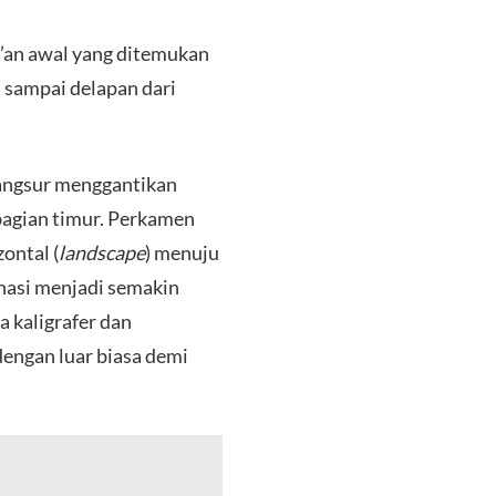
r’an awal yang ditemukan
 sampai delapan dari
r-angsur menggantikan
bagian timur. Perkamen
ontal (
landscape
) menuju
nasi menjadi semakin
 kaligrafer dan
engan luar biasa demi