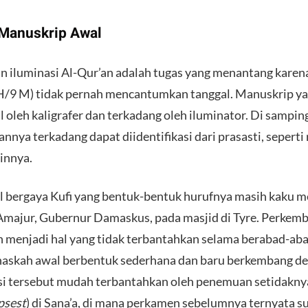
 Manuskrip Awal
iluminasi Al-Qur’an adalah tugas yang menantang karen
H/9 M) tidak pernah mencantumkan tanggal. Manuskrip yang
l oleh kaligrafer dan terkadang oleh iluminator. Di sampin
nnya terkadang dapat diidentifikasi dari prasasti, seperti
ainnya.
al bergaya Kufi yang bentuk-bentuk hurufnya masih kaku m
Amajur, Gubernur Damaskus, pada masjid di Tyre. Perke
ah menjadi hal yang tidak terbantahkan selama berabad-ab
askah awal berbentuk sederhana dan baru berkembang den
i tersebut mudah terbantahkan oleh penemuan setidakny
psest
) di Sana’a, di mana perkamen sebelumnya ternyata s