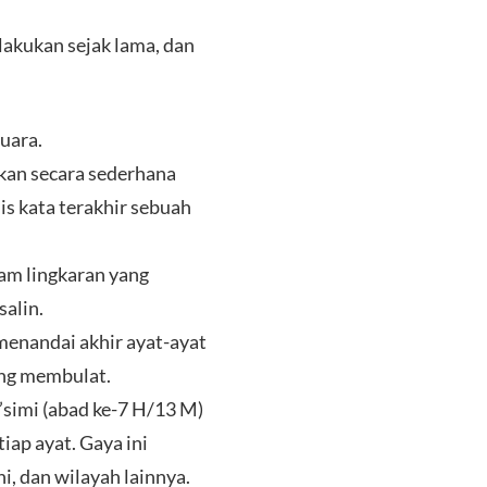
lakukan sejak lama, dan
uara.
ikan secara sederhana
is kata terakhir sebuah
nam lingkaran yang
salin.
menandai akhir ayat-ayat
yang membulat.
simi (abad ke-7 H/13 M)
ap ayat. Gaya ini
i, dan wilayah lainnya.