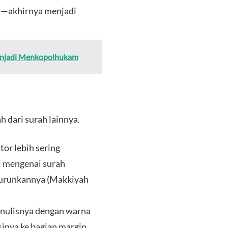
n—akhirnya menjadi
menjadi Menkopolhukam
h dari surah lainnya.
or lebih sering
i mengenai surah
iturunkannya (Makkiyah
menulisnya dengan warna
inya ke bagian margin