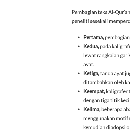
​Pembagian teks Al-Qur’an
peneliti sesekali memper
Pertama,
pembagian d
Kedua,
pada kaligraf
lewat rangkaian gari
ayat.
Ketiga,
tanda ayat ju
ditambahkan oleh kal
Keempat,
kaligrafer
dengan tiga titik kec
Kelima,
beberapa aba
menggunakan motif ma
kemudian diadopsi ol