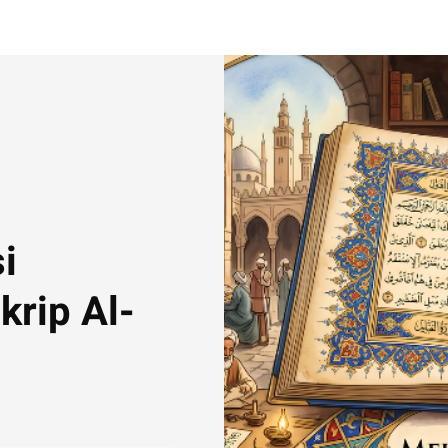
i
krip Al-