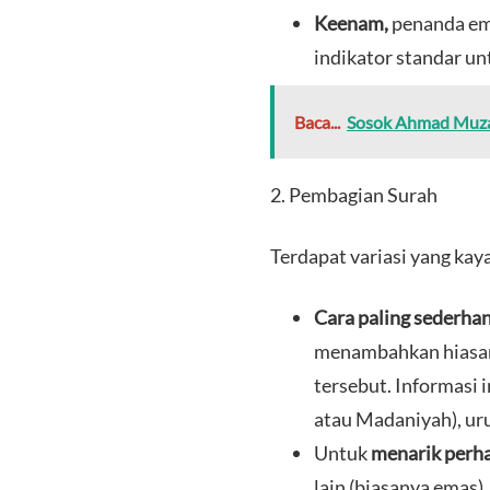
Keenam,
penanda em
indikator standar un
Baca...
Sosok Ahmad Muzan
​2. Pembagian Surah
​Terdapat variasi yang ka
Cara paling sederha
menambahkan hiasan 
tersebut. Informasi 
atau Madaniyah), uru
​Untuk
menarik perh
lain (biasanya emas