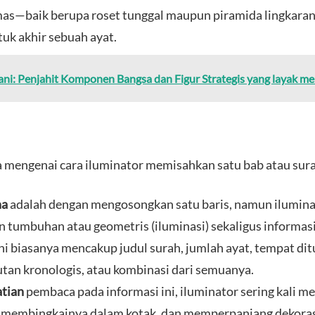
as—baik berupa roset tunggal maupun piramida lingkara
tuk akhir sebuah ayat.
i: Penjahit Komponen Bangsa dan Figur Strategis yang layak 
ya mengenai cara iluminator memisahkan satu bab atau sura
na
adalah dengan mengosongkan satu baris, namun iluminat
tumbuhan atau geometris (iluminasi) sekaligus informas
ini biasanya mencakup judul surah, jumlah ayat, tempat d
tan kronologis, atau kombinasi dari semuanya.
atian
pembaca pada informasi ini, iluminator sering kali 
), membingkainya dalam kotak, dan memperpanjang dekoras