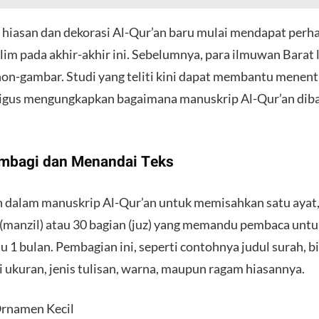
hiasan dan dekorasi Al-Qur’an baru mulai mendapat perhat
 pada akhir-akhir ini. Sebelumnya, para ilmuwan Barat
 non-gambar. Studi yang teliti kini dapat membantu menen
ligus mengungkapkan bagaimana manuskrip Al-Qur’an dib
embagi dan Menandai Teks
 dalam manuskrip Al-Qur’an untuk memisahkan satu ayat,
 (manzil) atau 30 bagian (juz) yang memandu pembaca unt
 1 bulan. Pembagian ini, seperti contohnya judul surah, 
ui ukuran, jenis tulisan, warna, maupun ragam hiasannya.
Ornamen Kecil