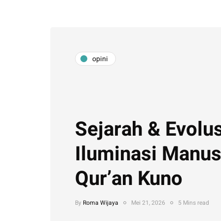
opini
Sejarah & Evolus
Iluminasi Manus
Qur’an Kuno
By
Roma Wijaya
Mei 21, 2026
5 Mins read