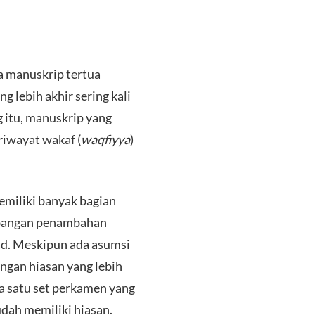
a manuskrip tertua
 lebih akhir sering kali
g itu, manuskrip yang
 riwayat wakaf (
waqfiyya
)
emiliki banyak bagian
mbangan penambahan
ad. Meskipun ada asumsi
gan hiasan yang lebih
a satu set perkamen yang
udah memiliki hiasan.