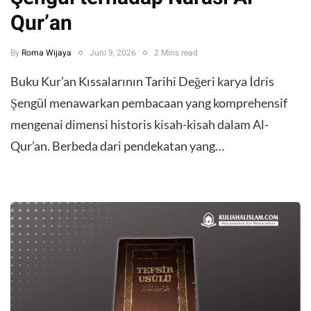
Qur’an
By
Roma Wijaya
Juni 9, 2026
2 Mins read
​Buku Kur’an Kıssalarının Tarihi Değeri karya İdris
Şengül menawarkan pembacaan yang komprehensif
mengenai dimensi historis kisah-kisah dalam Al-
Qur’an. Berbeda dari pendekatan yang…