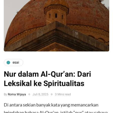
esai
Nur dalam Al-Qur’an: Dari
Leksikal ke Spiritualitas
By
Roma Wijaya
Juli 8, 2025
3 Mins read
Di antara sekian banyak kata yang memancarkan
keindahan bahasa Al-Qur’an, istilah “nur” atau cahaya