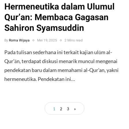
Hermeneutika dalam Ulumul
Qur’an: Membaca Gagasan
Sahiron Syamsuddin
By
Roma Wijaya
Mei 19, 2025
2 Mins read
Pada tulisan sederhana ini terkait kajian ulūm al-
Qur’ān, terdapat diskusi menarik muncul mengenai
pendekatan baru dalam memahami al-Qur’an, yakni
hermeneutika. Pendekatan ini…
1
2
3
»