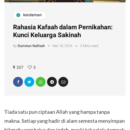
keislaman
Rahasia Kafaah dalam Pernikahan:
Kunci Keluarga Sakinah
By
Durrotun Nafisah
Mei 18, 2026
3 Mins read
207
3
Tiada satu pun ciptaan Allah yang hampa tanpa
makna. Setiap yang hadir di alam semesta menyimpan
hikmah yang halus dan indah, meski tak selalu tampak