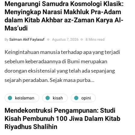
Mengarungi Samudra Kosmologi Klasik:
Menyingkap Narasi Makhluk Pra-Adam
dalam Kitab Akhbar az-Zaman Karya Al-
Mas’udi
By
Salman Akif Faylasuf
Agustus 7, 2026
8 Mins read
Keingintahuan manusia terhadap apa yang terjadi
sebelum keberadaannya di Bumi merupakan
dorongan eksistensial yang telah ada sepanjang
sejarah peradaban. Sejak masa purba…
keislaman
kisah
opini
Mendekontruksi Pengampunan: Studi
Kisah Pembunuh 100 Jiwa Dalam Kitab
Riyadhus Shalihin