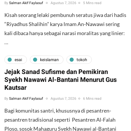
By
Salman Akif Faylasuf
Agustus 7, 2026
5 Mins read
Kisah seorang lelaki pembunuh seratus jiwa dari hadis
“Riyadhus Shalihin” karya Imam An-Nawawi sering
kali dibaca hanya sebagai narasi moralitas yang linier:
…
esai
keislaman
tokoh
Jejak Sanad Sufisme dan Pemikiran
Syekh Nawawi Al-Bantani Menurut Gus
Kautsar
By
Salman Akif Faylasuf
Agustus 7, 2026
6 Mins read
Bagi komunitas santri, khususnya di pesantren-
pesantren tradisional seperti Pesantren Al-Falah
Ploso, sosok Mahaguru Syekh Nawawi al-Bantani