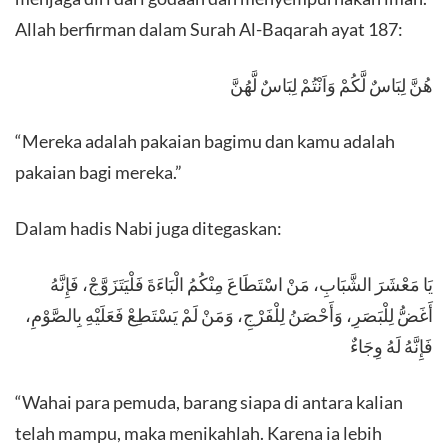
Allah berfirman dalam Surah Al-Baqarah ayat 187:
​هُنَّ لِبَاسٌ لَّكُمْ وَاَنْتُمْ لِبَاسٌ لَّهُنَّ
​“Mereka adalah pakaian bagimu dan kamu adalah
pakaian bagi mereka.”
​Dalam hadis Nabi juga ditegaskan:
​يَا مَعْشَرَ الشَّبَابِ، مَنْ اسْتَطَاعَ مِنْكُمُ الْبَاءَةَ فَلْيَتَزَوَّجْ، فَإِنَّهُ
أَغَضُّ لِلْبَصَرِ، وَأَحْصَنُ لِلْفَرْجِ، وَمَنْ لَمْ يَسْتَطِعْ فَعَلَيْهِ بِالصَّوْمِ،
فَإِنَّهُ لَهُ وِجَاءٌ
​“Wahai para pemuda, barang siapa di antara kalian
telah mampu, maka menikahlah. Karena ia lebih