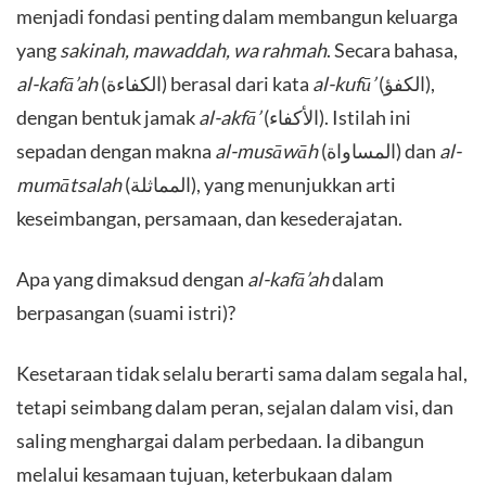
menjadi fondasi penting dalam membangun keluarga
yang
sakinah, mawaddah, wa rahmah
. Secara bahasa,
al-kafā’ah
(الكفاءة) berasal dari kata
al-kufū’
(الكفؤ),
dengan bentuk jamak
al-akfā’
(الأكفاء). Istilah ini
sepadan dengan makna
al-musāwāh
(المساواة) dan
al-
mumātsalah
(المماثلة), yang menunjukkan arti
keseimbangan, persamaan, dan kesederajatan.
​Apa yang dimaksud dengan
al-kafā’ah
dalam
berpasangan (suami istri)?
​Kesetaraan tidak selalu berarti sama dalam segala hal,
tetapi seimbang dalam peran, sejalan dalam visi, dan
saling menghargai dalam perbedaan. Ia dibangun
melalui kesamaan tujuan, keterbukaan dalam