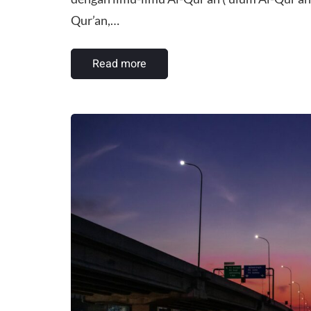
Qur’an,…
Read more