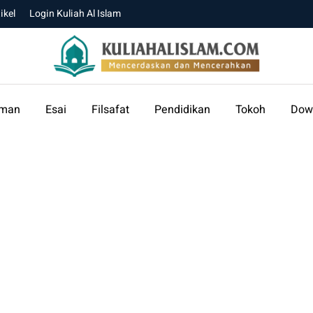
ikel
Login Kuliah Al Islam
aman
Esai
Filsafat
Pendidikan
Tokoh
Dow