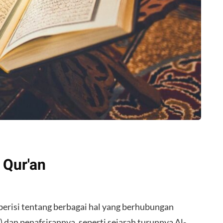
 Qur'an
risi tentang berbagai hal yang berhubungan
 dan penafsirannya, seperti sejarah turunnya Al-