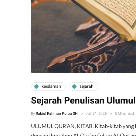
keislaman
sejarah
Sejarah Penulisan Ulumul
By
Rabiul Rahman Purba SH
Juli 31, 2026
5 Mins read
ULUMUL QUR’AN, KITAB. Kitab-kitab yang be
dengan ilmu-ilmu Al-Qur’an (‘ulum Al-Qur’an)