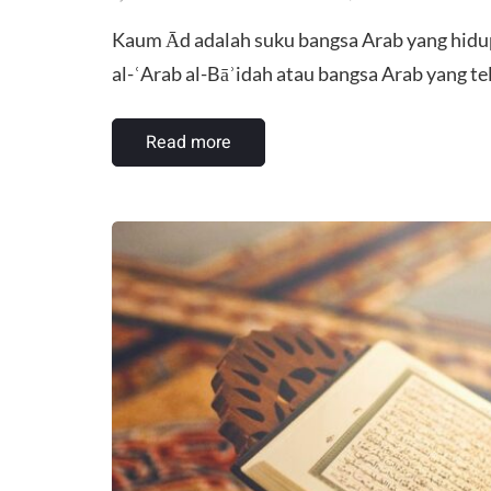
Kaum Ād adalah suku bangsa Arab yang hid
al-ʿArab al-Bāʾidah atau bangsa Arab yang t
Read more