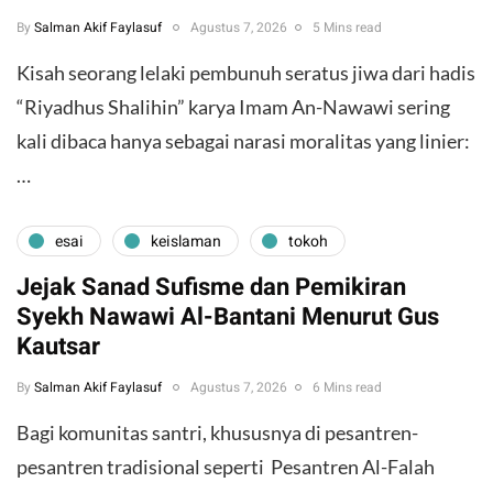
By
Salman Akif Faylasuf
Agustus 7, 2026
5 Mins read
Kisah seorang lelaki pembunuh seratus jiwa dari hadis
“Riyadhus Shalihin” karya Imam An-Nawawi sering
kali dibaca hanya sebagai narasi moralitas yang linier:
…
esai
keislaman
tokoh
Jejak Sanad Sufisme dan Pemikiran
Syekh Nawawi Al-Bantani Menurut Gus
Kautsar
By
Salman Akif Faylasuf
Agustus 7, 2026
6 Mins read
Bagi komunitas santri, khususnya di pesantren-
pesantren tradisional seperti Pesantren Al-Falah