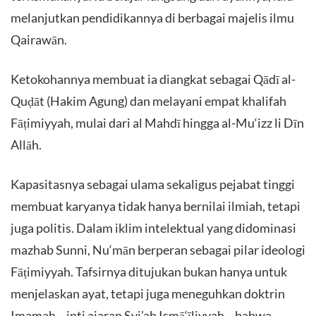
melanjutkan pendidikannya di berbagai majelis ilmu
Qairawān.
Ketokohannya membuat ia diangkat sebagai Qādī al-
Quḍāt (Hakim Agung) dan melayani empat khalifah
Fāṭimiyyah, mulai dari al Mahdī hingga al-Mu‘izz li Dīn
Allāh.
Kapasitasnya sebagai ulama sekaligus pejabat tinggi
membuat karyanya tidak hanya bernilai ilmiah, tetapi
juga politis. Dalam iklim intelektual yang didominasi
mazhab Sunni, Nu‘mān berperan sebagai pilar ideologi
Fāṭimiyyah. Tafsirnya ditujukan bukan hanya untuk
menjelaskan ayat, tetapi juga meneguhkan doktrin
Imamah—inti ajaran Syi’ah Ismā‘īliyyah—bahwa