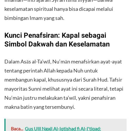
keselamatan spiritual hanya bisa dicapai melalui
bimbingan Imam yang sah.
Kunci Penafsiran: Kapal sebagai
Simbol Dakwah dan Keselamatan
Dalam Asās al-Ta’wīl, Nu‘mān menafsirkan ayat-ayat
tentang perintah Allah kepada Nuh untuk
membangun kapal, khususnya dari Surah Hud. Tafsir
mayoritas Sunni melihat ayat ini secara literal, tetapi
Nu‘mān justru melakukan ta’wīl, yakni penafsiran
makna batin yang tersembunyi.
Baca...
Gus Ulil Ngaji Al-Iqtishad fi Al-I'tiqad: