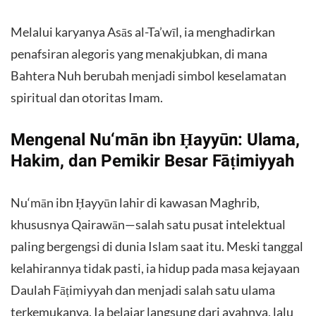
Melalui karyanya Asās al-Ta’wīl, ia menghadirkan
penafsiran alegoris yang menakjubkan, di mana
Bahtera Nuh berubah menjadi simbol keselamatan
spiritual dan otoritas Imam.
Mengenal Nu‘mān ibn Ḥayyūn: Ulama,
Hakim, dan Pemikir Besar Fāṭimiyyah
Nu‘mān ibn Ḥayyūn lahir di kawasan Maghrib,
khususnya Qairawān—salah satu pusat intelektual
paling bergengsi di dunia Islam saat itu. Meski tanggal
kelahirannya tidak pasti, ia hidup pada masa kejayaan
Daulah Fāṭimiyyah dan menjadi salah satu ulama
terkemukanya. Ia belajar langsung dari ayahnya, lalu