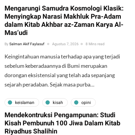
Mengarungi Samudra Kosmologi Klasik:
Menyingkap Narasi Makhluk Pra-Adam
dalam Kitab Akhbar az-Zaman Karya Al-
Mas’udi
By
Salman Akif Faylasuf
Agustus 7, 2026
8 Mins read
Keingintahuan manusia terhadap apa yang terjadi
sebelum keberadaannya di Bumi merupakan
dorongan eksistensial yang telah ada sepanjang
sejarah peradaban. Sejak masa purba…
keislaman
kisah
opini
Mendekontruksi Pengampunan: Studi
Kisah Pembunuh 100 Jiwa Dalam Kitab
Riyadhus Shalihin