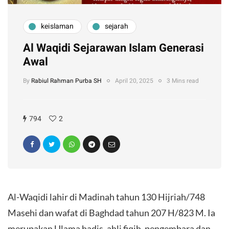
keislaman
sejarah
Al Waqidi Sejarawan Islam Generasi
Awal
By
Rabiul Rahman Purba SH
April 20, 2025
3 Mins read
794
2
Al-Waqidi lahir di Madinah tahun 130 Hijriah/748
Masehi dan wafat di Baghdad tahun 207 H/823 M. Ia
merupakan Ulama hadis, ahli fiqih, pengembara dan