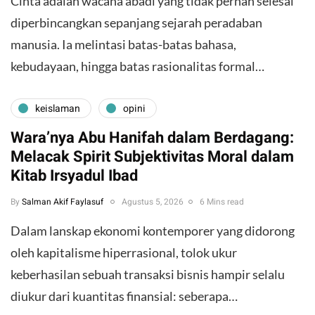
Cinta adalah wacana abadi yang tidak pernah selesai
diperbincangkan sepanjang sejarah peradaban
manusia. Ia melintasi batas-batas bahasa,
kebudayaan, hingga batas rasionalitas formal…
keislaman
opini
Wara’nya Abu Hanifah dalam Berdagang:
Melacak Spirit Subjektivitas Moral dalam
Kitab Irsyadul Ibad
By
Salman Akif Faylasuf
Agustus 5, 2026
6 Mins read
Dalam lanskap ekonomi kontemporer yang didorong
oleh kapitalisme hiperrasional, tolok ukur
keberhasilan sebuah transaksi bisnis hampir selalu
diukur dari kuantitas finansial: seberapa…