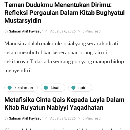
Teman Dudukmu Menentukan Dirimu:
Refleksi Pergaulan Dalam Kitab Bughyatul
Mustarsyidin
By
Salman Akif Faylasuf
Agustus 6, 2026
5 Mins read
Manusia adalah makhluk sosial yang secara kodrati
selalu membutuhkan keberadaan orang lain di
sekitarnya. Tidak ada seorang pun yang mampu hidup
menyendiri…
keislaman
kisah
opini
Metafisika Cinta Qais Kepada Layla Dalam
Kitab Ru’yatun Nabiyyi Yaqadhatan
By
Salman Akif Faylasuf
Agustus 5, 2026
5 Mins read