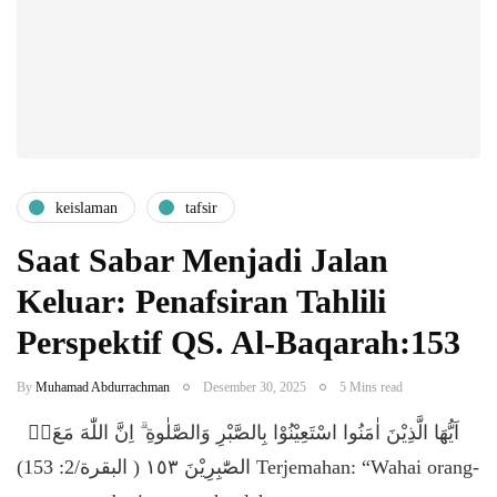
keislaman
tafsir
Saat Sabar Menjadi Jalan
Keluar: Penafsiran Tahlili
Perspektif QS. Al-Baqarah:153
By
Muhamad Abdurrachman
Desember 30, 2025
5 Mins read
​ٰٓاَيُّهَا الَّذِيْنَ اٰمَنُوا اسْتَعِيْنُوْا بِالصَّبْرِ وَالصَّلٰوةِ ۗ اِنَّ اللّٰهَ مَعَ
الصّٰبِرِيْنَ ١٥٣ ( البقرة/2: 153) ​Terjemahan: “Wahai orang-