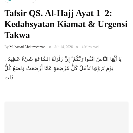
Tafsir QS. Al-Hajj Ayat 1–2:
Kedahsyatan Kiamat & Urgensi
Takwa
By
Muhamad Abdurrachman
Juli 14, 2026
4 Mins read
​يَا أَيُّهَا النَّاسُ اتَّقُوا رَبَّكُمْ ۚ إِنَّ زَلْزَلَةَ السَّاعَةِ شَيْءٌ عَظِيمٌ .
يَوْمَ تَرَوْنَهَا تَذْهَلُ كُلُّ مُرْضِعَةٍ عَمَّا أَرْضَعَتْ وَتَضَعُ كُلُّ
ذَاتِ…