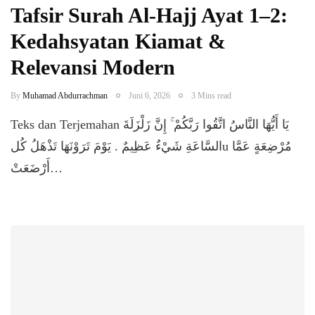
​Tafsir Surah Al-Hajj Ayat 1–2:
Kedahsyatan Kiamat &
Relevansi Modern
By
Muhamad Abdurrachman
Juni 6, 2026
3 Mins read
Teks dan Terjemahan ​يَا أَيُّهَا النَّاسُ اتَّقُوا رَبَّكُمْ ۚ إِنَّ زَلْزَلَةَ
السَّاعَةِ شَيْءٌ عَظِيمٌ . يَوْمَ تَرَوْنَهَا تَذْهَلُ كُلu مُرْضِعَةٍ عَمَّا
أَرْضَعَتْ…