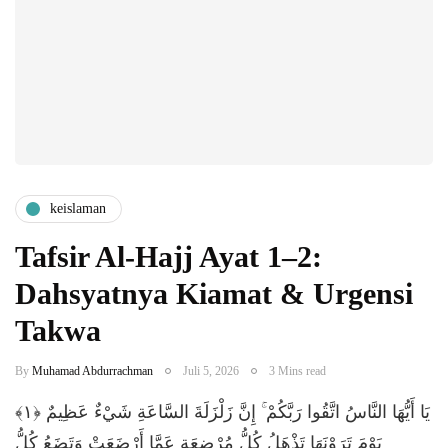
keislaman
​Tafsir Al-Hajj Ayat 1–2:
Dahsyatnya Kiamat & Urgensi
Takwa
By
Muhamad Abdurrachman
Juli 5, 2026
3 Mins read
​يَا أَيُّهَا النَّاسُ اتَّقُوا رَبَّكُمْ ۚ إِنَّ زَلْزَلَةَ السَّاعَةِ شَيْءٌ عَظِيمٌ ﴿١﴾
يَوْمَ تَرَوْنَهَا تَذْهَلُ كُلُّ مُرْضِعَةٍ عَمَّا أَرْضَعَتْ وَتَضَعُ كُلُّ