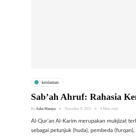
keislaman
Sab’ah Ahruf: Rahasia 
By
Azka Mazaya
Desember 9, 2025
4 Mins read
Al-Qur’an Al-Karim merupakan mukjizat t
sebagai petunjuk (huda), pembeda (furqan),