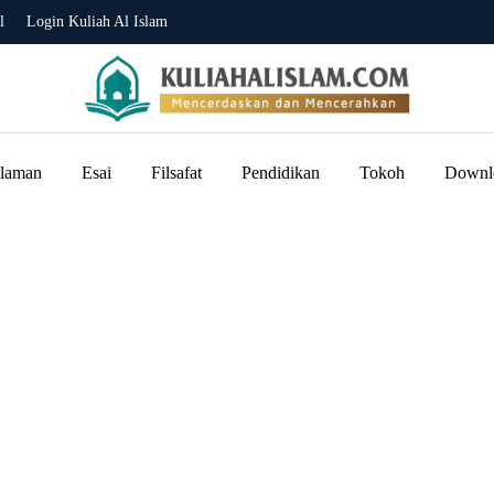
l
Login Kuliah Al Islam
slaman
Esai
Filsafat
Pendidikan
Tokoh
Downl