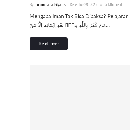
By
muhammad adetiya
Desember 29, 2025
5 Mins read
Mengapa Iman Tak Bisa Dipaksa? Pelajaran 
مَنْ كَفَرَ بِاللّٰهِ مِنْۢ بَعْدِ اِيْمَانِه اِلَّا مَنْ…
Read more