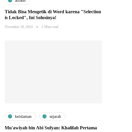
artikel
Tidak Bisa Mengetik di Word karena "Selection
is Locked", Ini Solusinya!
November 20, 2024
2 Mins read
keislaman
sejarah
Mu'awiyah bin Abi Sufyan: Khalifah Pertama