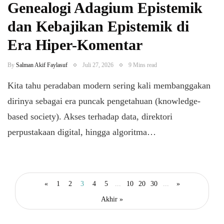
Genealogi Adagium Epistemik
dan Kebajikan Epistemik di
Era Hiper-Komentar
By
Salman Akif Faylasuf
Juli 27, 2026
9 Mins read
Kita tahu peradaban modern sering kali membanggakan
dirinya sebagai era puncak pengetahuan (knowledge-
based society). Akses terhadap data, direktori
perpustakaan digital, hingga algoritma…
«
1
2
3
4
5
...
10
20
30
...
»
Akhir »