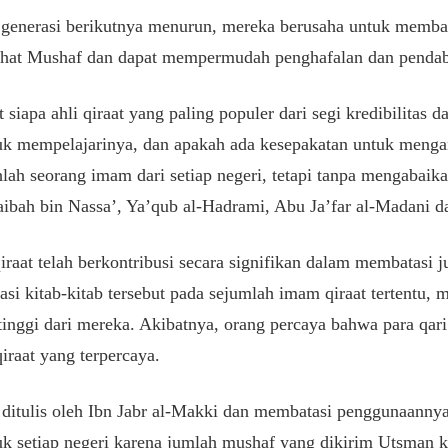
 generasi berikutnya menurun, mereka berusaha untuk membat
 khat Mushaf dan dapat mempermudah penghafalan dan pendab
 siapa ahli qiraat yang paling populer dari segi kredibilitas
tuk mempelajarinya, dan apakah ada kesepakatan untuk men
lah seorang imam dari setiap negeri, tetapi tanpa mengabaika
aibah bin Nassa’, Ya’qub al-Hadrami, Abu Ja’far al-Madani d
qiraat telah berkontribusi secara signifikan dalam membatasi 
asi kitab-kitab tersebut pada sejumlah imam qiraat tertentu, 
tinggi dari mereka. Akibatnya, orang percaya bahwa para qari’
iraat yang terpercaya.
 ditulis oleh Ibn Jabr al-Makki dan membatasi penggunaannya 
 setiap negeri karena jumlah mushaf yang dikirim Utsman ke