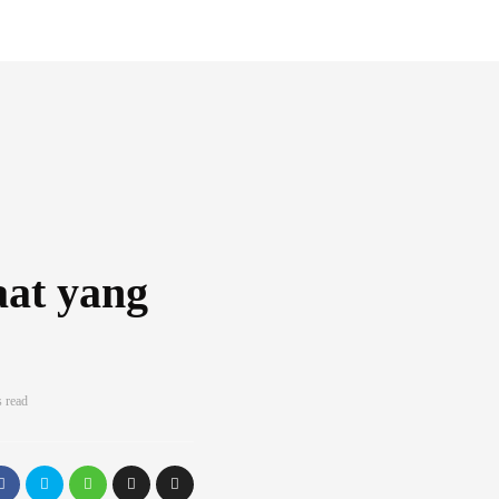
at yang
 read