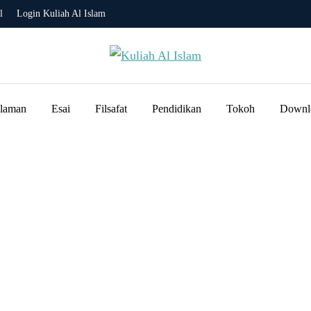
l
Login Kuliah Al Islam
slaman
Esai
Filsafat
Pendidikan
Tokoh
Downl