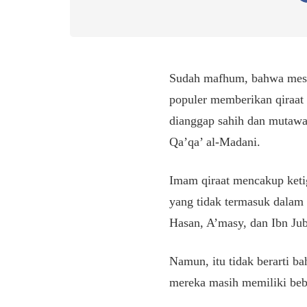
Sudah mafhum, bahwa mes
populer memberikan qiraat 
dianggap sahih dan mutawat
Qa’qa’ al-Madani.
Imam qiraat mencakup ketig
yang tidak termasuk dalam s
Hasan, A’masy, dan Ibn Jub
Namun, itu tidak berarti ba
mereka masih memiliki beb