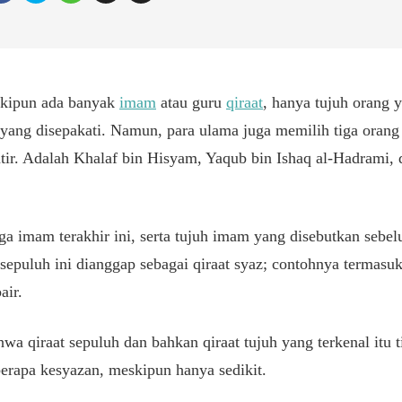
kipun ada banyak
imam
atau guru
qiraat
, hanya tujuh orang 
yang disepakati. Namun, para ulama juga memilih tiga orang
ir. Adalah Khalaf bin Hisyam, Yaqub bin Ishaq al-Hadrami, 
a imam terakhir ini, serta tujuh imam yang disebutkan sebelu
epuluh ini dianggap sebagai qiraat syaz; contohnya termasuk 
air.
hwa qiraat sepuluh dan bahkan qiraat tujuh yang terkenal itu 
erapa kesyazan, meskipun hanya sedikit.