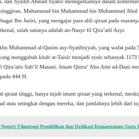
ri, dan Syaikh Ahmad Syakir menegaskannya dalam komentarny
 65 pinggiran. Muhammad bin Muhammad bin Muhammad Abul 
bagai Ibn Jaziri, yang mengajar para ahli qiraat pada masany
kenal, salah satunya adalah an-Nasyr fil Qira’atil Asyr.
Abu Muhammad al-Qasim asy-Syatibiyyah, yang wafat pada 5
 yang menggubah kitab at-Taisir menjadi syair sebanyak 1173
 Qira’atis Sab’il Masani. Imam Qurra’ Abu Amr ad-Dani menul
 pada 444 H.
 qiraat tinggi, hanya tujuh imam qiraat yang terkenal, mes
enal atau setingkat dengan mereka, dan jumlahnya lebih dari tu
n Negeri: Filantropi Pendidikan dan Dedikasi Kemanusiaan Guru