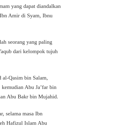
 imam yang dapat diandalkan
 Ibn Amir di Syam, Ibnu
lah seorang yang paling
Yaqub dari kelompok tujuh
d al-Qasim bin Salam,
, kemudian Abu Ja’far bin
an Abu Bakr bin Mujahid.
ar, selama masa Ibn
leh Hafizul Islam Abu