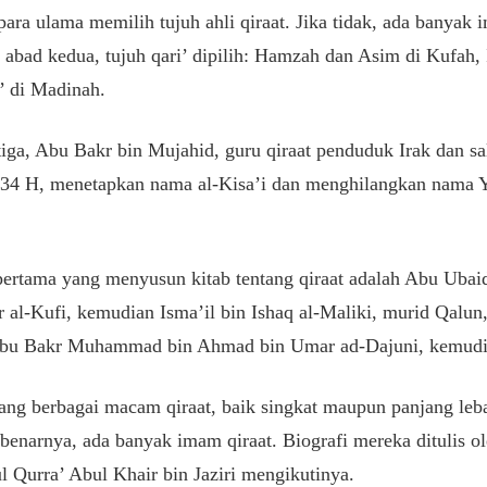
 para ulama memilih tujuh ahli qiraat. Jika tidak, ada banyak
 abad kedua, tujuh qari’ dipilih: Hamzah dan Asim di Kufah,
’ di Madinah.
ga, Abu Bakr bin Mujahid, guru qiraat penduduk Irak dan sa
 334 H, menetapkan nama al-Kisa’i dan menghilangkan nama 
pertama yang menyusun kitab tentang qiraat adalah Abu Ubai
al-Kufi, kemudian Isma’il bin Ishaq al-Maliki, murid Qalun
n Abu Bakr Muhammad bin Ahmad bin Umar ad-Dajuni, kemudi
tang berbagai macam qiraat, baik singkat maupun panjang leb
benarnya, ada banyak imam qiraat. Biografi mereka ditulis o
l Qurra’ Abul Khair bin Jaziri mengikutinya.