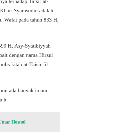
a terhadap Tafsir at-
Khair Syamsudin adalah
a. Wafat pada tahun 833 H,
90 H, Asy-Syatibiyyah
 bait dengan nama Hirzul
is kitab at-Taisir fil
kipun ada banyak imam
juh.
 Umar Hosnol