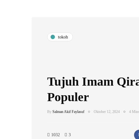
tokoh
Tujuh Imam Qira
Populer
By
Salman Akif Faylasuf
Oktober 12, 2024
4 Mins
1032
3