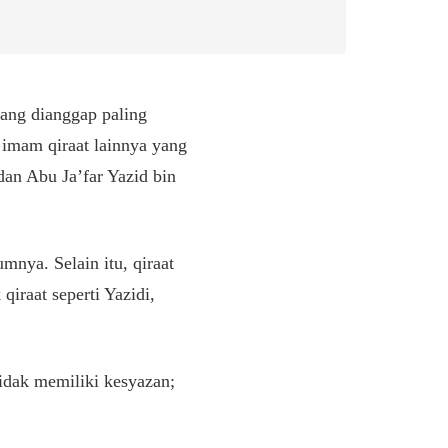
yang dianggap paling
 imam qiraat lainnya yang
dan Abu Ja’far Yazid bin
mnya. Selain itu, qiraat
qiraat seperti Yazidi,
tidak memiliki kesyazan;