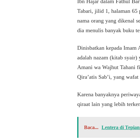
Ibn Hajar dalam Fathul Ba
Tabari, jilid 1, halaman
nama orang yang dikenal se
dia menulis banyak buku ter
Dinisbatkan kepada Imam 
adalah nazam (kitab syair)
Amani wa Wajhut Tahani fil
Qira’atis Sab’i, yang wafat
Karena banyaknya periwayat
qiraat lain yang lebih terk
Baca...
Lentera di Tepia