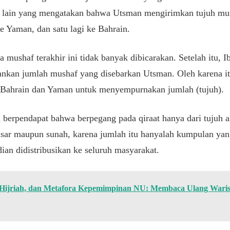
 lain yang mengatakan bahwa Utsman mengirimkan tujuh mush
 ke Yaman, dan satu lagi ke Bahrain.
mushaf terakhir ini tidak banyak dibicarakan. Setelah itu, I
nkan jumlah mushaf yang disebarkan Utsman. Oleh karena 
af Bahrain dan Yaman untuk menyempurnakan jumlah (tujuh).
 berpendapat bahwa berpegang pada qiraat hanya dari tujuh ahl
 asar maupun sunah, karena jumlah itu hanyalah kumpulan ya
an didistribusikan ke seluruh masyarakat.
Hijriah, dan Metafora Kepemimpinan NU: Membaca Ulang Warisa