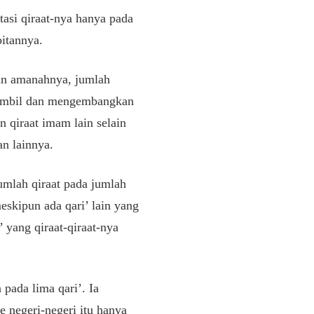
asi qiraat-nya hanya pada
itannya.
 dan amanahnya, jumlah
gambil dan mengembangkan
n qiraat imam lain selain
an lainnya.
jumlah qiraat pada jumlah
meskipun ada qari’ lain yang
 yang qiraat-qiraat-nya
pada lima qari’. Ia
 negeri-negeri itu hanya