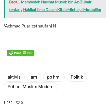
Baca...
Membedah Nasihat Mus’ab bin Az-Zubair
tentang Hakikat Ilmu Dalam Kitab Minhajul Muta’allim
*Achmad Puariesthaufani N
aktivis
arh
pb hmi
Politik
Pribadi Muslim Modern
232
0