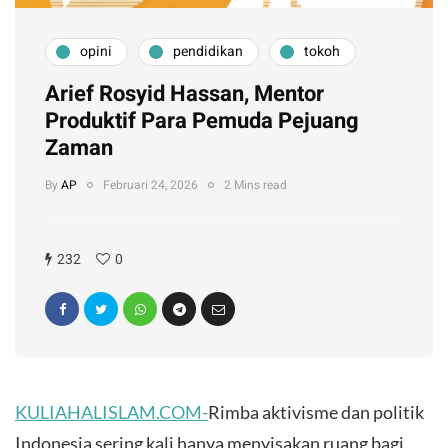
opini
pendidikan
tokoh
Arief Rosyid Hassan, Mentor
Produktif Para Pemuda Pejuang
Zaman
By
AP
Februari 24, 2026
2 Mins read
232
0
KULIAHALISLAM.COM-
Rimba aktivisme dan politik
Indonesia sering kali hanya menyisakan ruang bagi