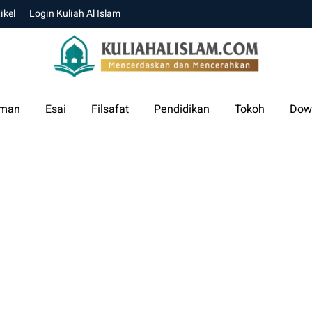
ikel
Login Kuliah Al Islam
aman
Esai
Filsafat
Pendidikan
Tokoh
Dow