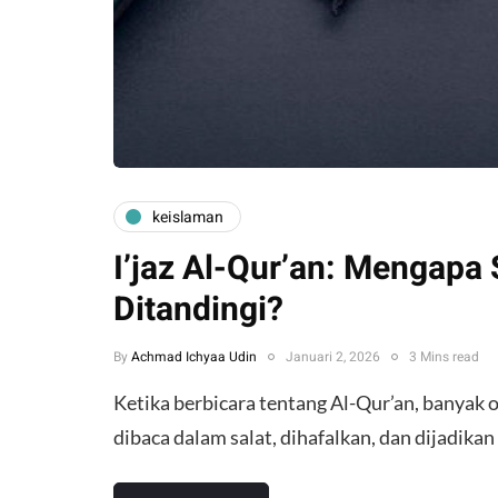
keislaman
I’jaz Al-Qur’an: Mengapa
Ditandingi?
By
Achmad Ichyaa Udin
Januari 2, 2026
3 Mins read
Ketika berbicara tentang Al-Qur’an, banyak 
dibaca dalam salat, dihafalkan, dan dijadik