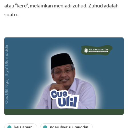
atau “kere”, melainkan menjadi zuhud. Zuhud adalah
suatu…
keislaman
ngaji ihya’ ulumuddin