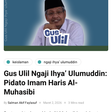
keislaman
ngaji ihya’ ulumuddin
Gus Ulil Ngaji Ihya’ Ulumuddin:
Pidato Imam Haris Al-
Muhasibi
By
Salman Akif Faylasuf
Maret 2, 2026
3 Mins read