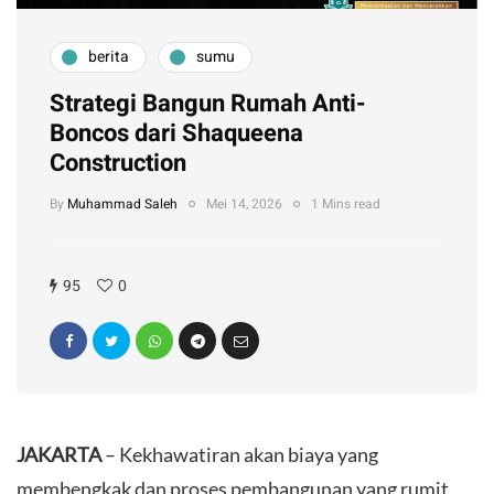
berita
sumu
Strategi Bangun Rumah Anti-
Boncos dari Shaqueena
Construction
By
Muhammad Saleh
Mei 14, 2026
1 Mins read
95
0
JAKARTA
– Kekhawatiran akan biaya yang
membengkak dan proses pembangunan yang rumit