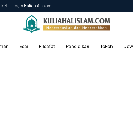
ikel
Login Kuliah Al Islam
aman
Esai
Filsafat
Pendidikan
Tokoh
Dow