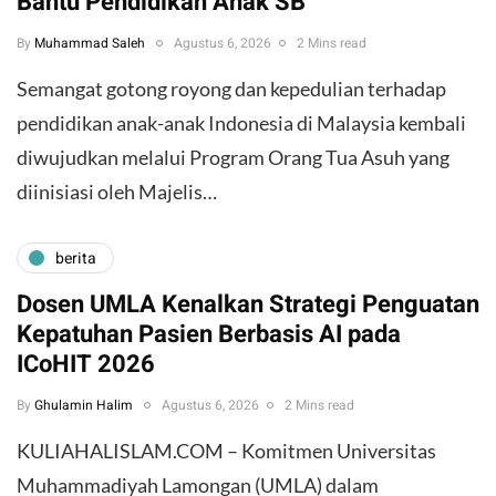
Bantu Pendidikan Anak SB
By
Muhammad Saleh
Agustus 6, 2026
2 Mins read
​Semangat gotong royong dan kepedulian terhadap
pendidikan anak-anak Indonesia di Malaysia kembali
diwujudkan melalui Program Orang Tua Asuh yang
diinisiasi oleh Majelis…
berita
Dosen UMLA Kenalkan Strategi Penguatan
Kepatuhan Pasien Berbasis AI pada
ICoHIT 2026
By
Ghulamin Halim
Agustus 6, 2026
2 Mins read
KULIAHALISLAM.COM – Komitmen Universitas
Muhammadiyah Lamongan (UMLA) dalam