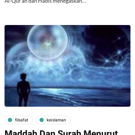
Al-Qur’an dan Hadis menegaskan…
filsafat
keislaman
Maddah Dan Surah Menurut