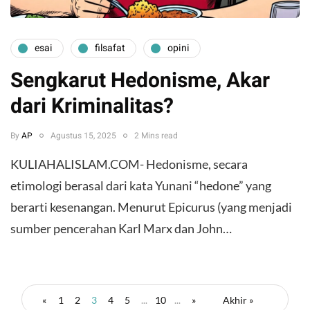
esai
filsafat
opini
Sengkarut Hedonisme, Akar
dari Kriminalitas?
By
AP
Agustus 15, 2025
2 Mins read
KULIAHALISLAM.COM- Hedonisme, secara
etimologi berasal dari kata Yunani “hedone” yang
berarti kesenangan. Menurut Epicurus (yang menjadi
sumber pencerahan Karl Marx dan John…
«
1
2
3
4
5
...
10
...
»
Akhir »