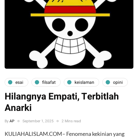
esai
filsafat
keislaman
opini
Hilangnya Empati, Terbitlah
Anarki
By
AP
September 1, 2025
2 Mins read
KULIAHALISLAM.COM– Fenomena kekinian yang