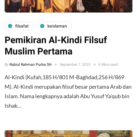
filsafat
keislaman
Pemikiran Al-Kindi Filsuf
Muslim Pertama
By
Rabiul Rahman Purba SH
September 7, 2025
6 Mins read
Al-Kindi (Kufah,185 H/801 M-Baghdad,256 H/869
M). Al-Kindi merupakan filsuf besar pertama Arab dan
Islam. Nama lengkapnya adalah Abu Yusuf Ya’qub bin
Ishak…