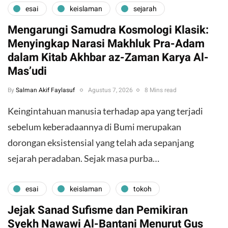
esai
keislaman
sejarah
Mengarungi Samudra Kosmologi Klasik:
Menyingkap Narasi Makhluk Pra-Adam
dalam Kitab Akhbar az-Zaman Karya Al-
Mas’udi
By
Salman Akif Faylasuf
Agustus 7, 2026
8 Mins read
Keingintahuan manusia terhadap apa yang terjadi
sebelum keberadaannya di Bumi merupakan
dorongan eksistensial yang telah ada sepanjang
sejarah peradaban. Sejak masa purba…
esai
keislaman
tokoh
Jejak Sanad Sufisme dan Pemikiran
Syekh Nawawi Al-Bantani Menurut Gus