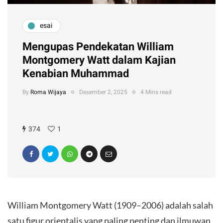
esai
Mengupas Pendekatan William
Montgomery Watt dalam Kajian
Kenabian Muhammad
By
Roma Wijaya
Desember 2, 2025
4 Mins read
374
1
William Montgomery Watt (1909–2006) adalah salah
satu figur orientalis yang paling penting dan ilmuwan