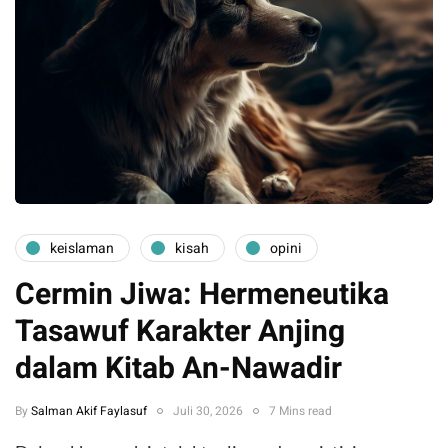
keislaman
kisah
opini
Cermin Jiwa: Hermeneutika
Tasawuf Karakter Anjing
dalam Kitab An-Nawadir
By
Salman Akif Faylasuf
Juli 30, 2026
7 Mins read