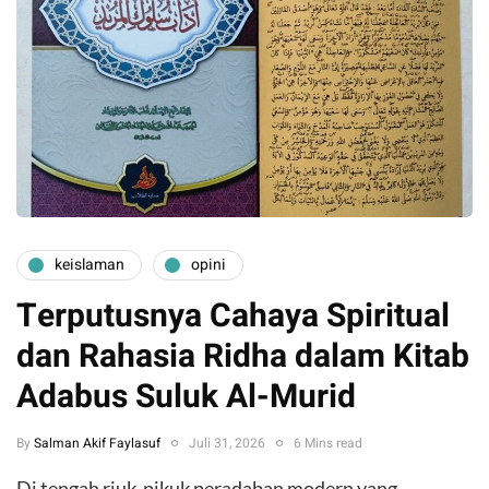
keislaman
opini
Terputusnya Cahaya Spiritual
dan Rahasia Ridha dalam Kitab
Adabus Suluk Al-Murid
By
Salman Akif Faylasuf
Juli 31, 2026
6 Mins read
Di tengah riuk-pikuk peradaban modern yang