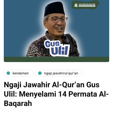
keislaman
ngaji jawahirul qur’an
Ngaji Jawahir Al-Qur’an Gus
Ulil: Menyelami 14 Permata Al-
Baqarah