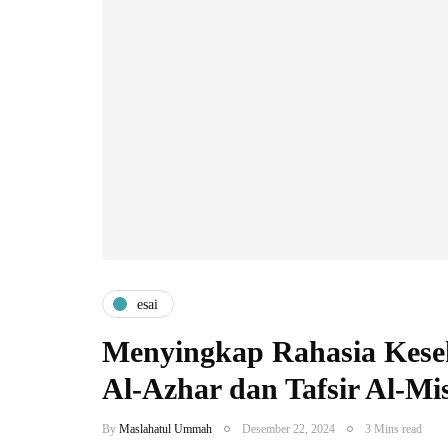
esai
Menyingkap Rahasia Keseh
Al-Azhar dan Tafsir Al-Mi
By
Maslahatul Ummah
Desember 22, 2024
3 Mins read