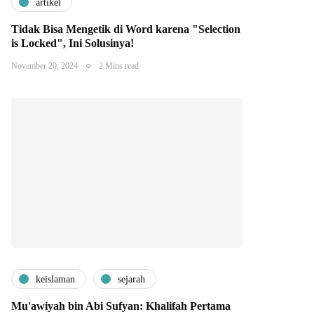
artikel
Tidak Bisa Mengetik di Word karena "Selection
is Locked", Ini Solusinya!
November 20, 2024
2 Mins read
keislaman
sejarah
Mu'awiyah bin Abi Sufyan: Khalifah Pertama