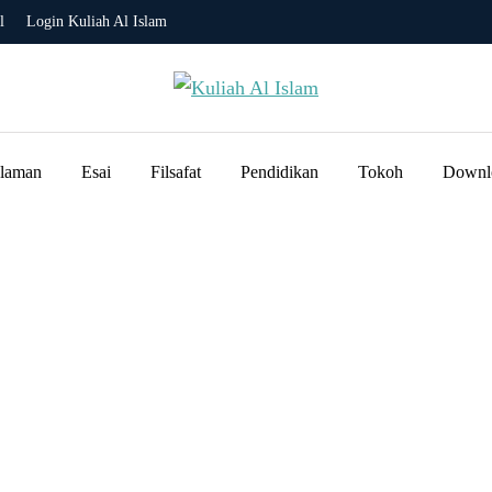
l
Login Kuliah Al Islam
slaman
Esai
Filsafat
Pendidikan
Tokoh
Downl