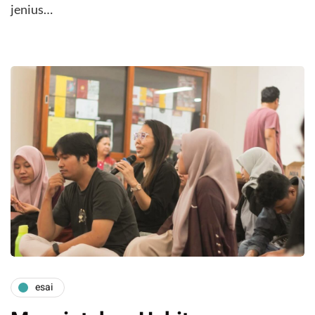
jenius…
esai