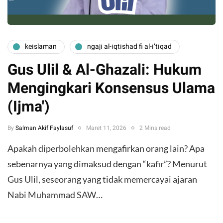
keislaman
ngaji al-iqtishad fi al-i’tiqad
Gus Ulil & Al-Ghazali: Hukum
Mengingkari Konsensus Ulama
(Ijma')
By
Salman Akif Faylasuf
Maret 11, 2026
2 Mins read
Apakah diperbolehkan mengafirkan orang lain? Apa
sebenarnya yang dimaksud dengan “kafir”? Menurut
Gus Ulil, seseorang yang tidak memercayai ajaran
Nabi Muhammad SAW…