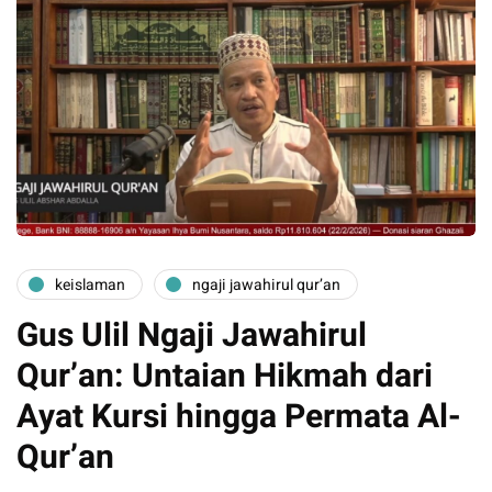
keislaman
ngaji jawahirul qur’an
Gus Ulil Ngaji Jawahirul
Qur’an: Untaian Hikmah dari
Ayat Kursi hingga Permata Al-
Qur’an