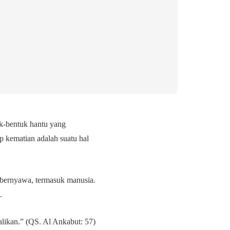
uk-bentuk hantu yang
 kematian adalah suatu hal
 bernyawa, termasuk manusia.
).
likan.” (QS. Al Ankabut: 57)