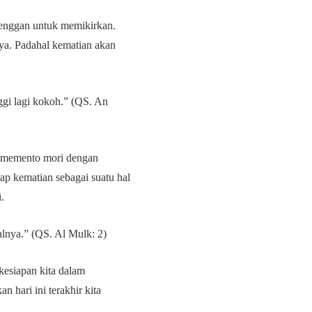
 enggan untuk memikirkan.
ya. Padahal kematian akan
gi lagi kokoh.” (QS. An
n memento mori dengan
p kematian sebagai suatu hal
.
lnya.” (QS. Al Mulk: 2)
kesiapan kita dalam
 hari ini terakhir kita