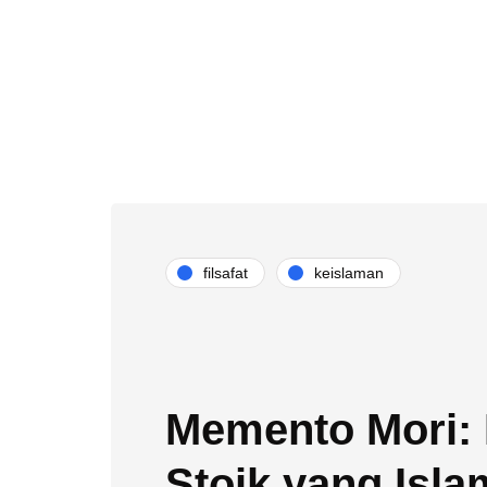
filsafat
keislaman
Memento Mori: 
Stoik yang Isla