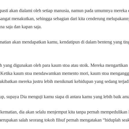
pasti akan dialami oleh setiap manusia, namun pada umumnya mereka
sangat menakutkan, sehingga sebagian dari kita cenderung melupakann
ana saja dan kapan saja.
matian akan mendapatkan kamu, kendatipun di dalam benteng yang ting
h yang digunakan oleh para kaum stoa atau stoik. Mereka mengartika
. Ketika kaum stoa mendawamkan memento mori, kaum stoa mengangga
gakibatkan mereka justru lebih menikmati kehidupan yang sedang terjadi
p, supaya Dia menguji kamu siapa di antara kamu yang lebih baik ama
i kematian, dia akan selalu menjemput kita tanpa pernah mempedulikan 
upakan salah seorang tokoh filsuf pernah mengatakan “hiduplah seakan