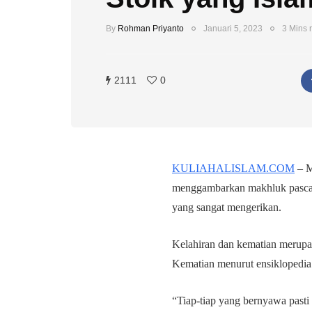
By
Rohman Priyanto
Januari 5, 2023
3 Mins 
2111
0
KULIAHALISLAM.COM
– M
menggambarkan makhluk pasca k
yang sangat mengerikan.
Kelahiran dan kematian merupak
Kematian menurut ensiklopedia 
“Tiap-tiap yang bernyawa past