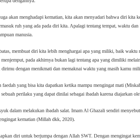
serupa dengannya.
ga akan menghadapi kematian, kita akan menyadari bahwa diri kita k
termasuk ruh yang ada pada diri kita. Apalagi tentang tempat, waktu da
emampuan manusia.
atas, membuat diri kita lebih menghargai apa yang miliki, baik waktu
 menjemput, pada akhirnya bukan lagi tentang apa yang dimiliki melai
ah dirimu dengan menikmati dan memaknai waktu yang masih kamu mili
n faedah yang bisa kita dapatkan ketika mampu mengingat mati (Miska
ebuah perilaku yang dapat dinilai sebagai ibadah karena diajarkan o
syuk dalam melakukan ibadah salat. Imam Al Ghazali sendiri menyebut
ngingat kematian (Millah dkk, 2020).
iapkan diri untuk berjumpa dengan Allah SWT. Dengan mengingat kema