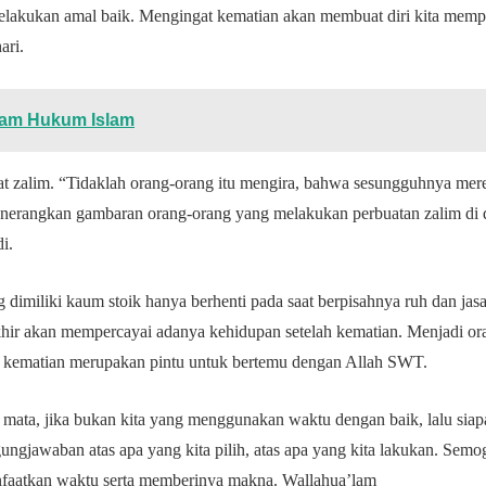
lakukan amal baik. Mengingat kematian akan membuat diri kita mempe
ari.
lam Hukum Islam
at zalim. “Tidaklah orang-orang itu mengira, bahwa sesungguhnya mer
 menerangkan gambaran orang-orang yang melakukan perbuatan zalim d
i.
 dimiliki kaum stoik hanya berhenti pada saat berpisahnya ruh dan ja
hir akan mempercayai adanya kehidupan setelah kematian. Menjadi ora
na kematian merupakan pintu untuk bertemu dengan Allah SWT.
mata, jika bukan kita yang menggunakan waktu dengan baik, lalu siapa l
ungjawaban atas apa yang kita pilih, atas apa yang kita lakukan. Semog
nfaatkan waktu serta memberinya makna. Wallahua’lam