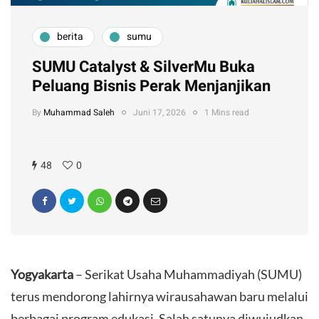
berita
sumu
SUMU Catalyst & SilverMu Buka
Peluang Bisnis Perak Menjanjikan
By
Muhammad Saleh
Juni 17, 2026
1 Mins read
48
0
Yogyakarta
– Serikat Usaha Muhammadiyah (SUMU)
terus mendorong lahirnya wirausahawan baru melalui
berbagai program edukasi. Salah satunya diwujudkan