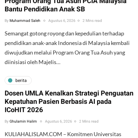
Program Orang Tua Asuh PCIA Malaysia
Bantu Pendidikan Anak SB
By
Muhammad Saleh
Agustus 6, 2026
2 Mins read
​Semangat gotong royong dan kepedulian terhadap
pendidikan anak-anak Indonesia di Malaysia kembali
diwujudkan melalui Program Orang Tua Asuh yang
diinisiasi oleh Majelis…
berita
Dosen UMLA Kenalkan Strategi Penguatan
Kepatuhan Pasien Berbasis AI pada
ICoHIT 2026
By
Ghulamin Halim
Agustus 6, 2026
2 Mins read
KULIAHALISLAM.COM – Komitmen Universitas