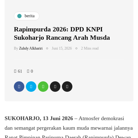
berita
Rapimpurda 2026: DPD KNPI
Sukoharjo Rancang Arah Musda
By
Zuhdy Alkhariri
Juni 15, 2026
2 Mins read
61
0
SUKOHARJO, 13 Juni 2026
– Atmosfer demokrasi
dan semangat pergerakan kaum muda mewarnai jalannya
Rapat Pimpinan Paripurna Daerah (Rapimpurda) Dewan