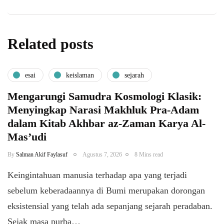
Related posts
esai
keislaman
sejarah
Mengarungi Samudra Kosmologi Klasik:
Menyingkap Narasi Makhluk Pra-Adam
dalam Kitab Akhbar az-Zaman Karya Al-
Mas’udi
By
Salman Akif Faylasuf
Agustus 7, 2026
8 Mins read
Keingintahuan manusia terhadap apa yang terjadi
sebelum keberadaannya di Bumi merupakan dorongan
eksistensial yang telah ada sepanjang sejarah peradaban.
Sejak masa purba…