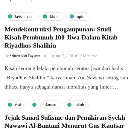
keislaman
kisah
opini
Mendekontruksi Pengampunan: Studi
Kisah Pembunuh 100 Jiwa Dalam Kitab
Riyadhus Shalihin
By
Salman Akif Faylasuf
Agustus 7, 2026
5 Mins read
Kisah seorang lelaki pembunuh seratus jiwa dari hadis
“Riyadhus Shalihin” karya Imam An-Nawawi sering kali
dibaca hanya sebagai narasi moralitas yang linier:…
esai
keislaman
tokoh
Jejak Sanad Sufisme dan Pemikiran Syekh
Nawawi Al-Bantani Menurut Gus Kautsar