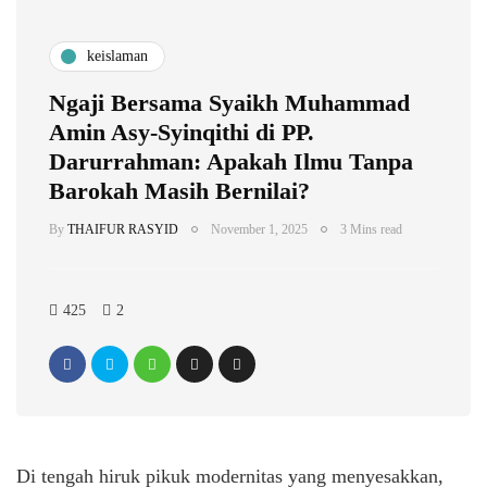
keislaman
Ngaji Bersama Syaikh Muhammad
Amin Asy-Syinqithi di PP.
Darurrahman: Apakah Ilmu Tanpa
Barokah Masih Bernilai?
By
THAIFUR RASYID
November 1, 2025
3 Mins read
425
2
Di tengah hiruk pikuk modernitas yang menyesakkan,