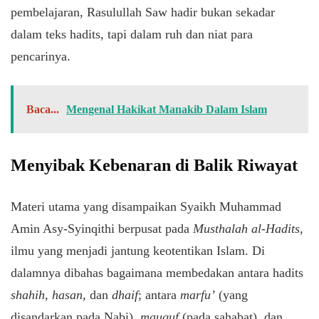
pembelajaran, Rasulullah Saw hadir bukan sekadar
dalam teks hadits, tapi dalam ruh dan niat para
pencarinya.
Baca...
Mengenal Hakikat Manakib Dalam Islam
Menyibak Kebenaran di Balik Riwayat
Materi utama yang disampaikan Syaikh Muhammad
Amin Asy-Syinqithi berpusat pada
Musthalah al-Hadits
,
ilmu yang menjadi jantung keotentikan Islam. Di
dalamnya dibahas bagaimana membedakan antara hadits
shahih
,
hasan
, dan
dhaif
; antara
marfu’
(yang
disandarkan pada Nabi),
mauquf
(pada sahabat), dan