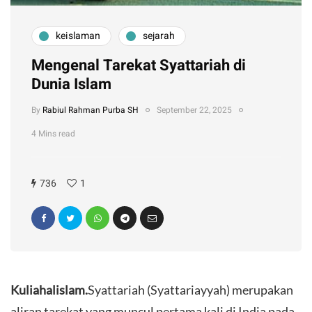
keislaman
sejarah
Mengenal Tarekat Syattariah di
Dunia Islam
By
Rabiul Rahman Purba SH
September 22, 2025
4 Mins read
736
1
Kuliahalislam.
Syattariah (Syattariayyah) merupakan
aliran tarekat yang muncul pertama kali di India pada