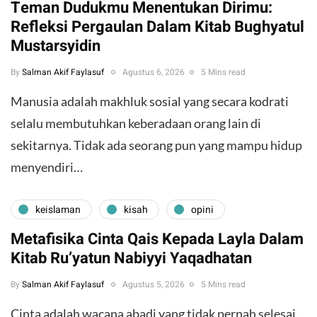
Teman Dudukmu Menentukan Dirimu:
Refleksi Pergaulan Dalam Kitab Bughyatul
Mustarsyidin
By
Salman Akif Faylasuf
Agustus 6, 2026
5 Mins read
Manusia adalah makhluk sosial yang secara kodrati
selalu membutuhkan keberadaan orang lain di
sekitarnya. Tidak ada seorang pun yang mampu hidup
menyendiri…
keislaman
kisah
opini
Metafisika Cinta Qais Kepada Layla Dalam
Kitab Ru’yatun Nabiyyi Yaqadhatan
By
Salman Akif Faylasuf
Agustus 5, 2026
5 Mins read
Cinta adalah wacana abadi yang tidak pernah selesai