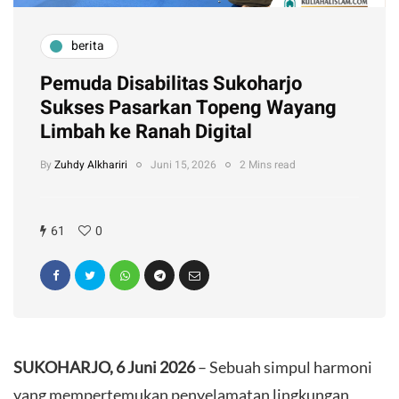
berita
​Pemuda Disabilitas Sukoharjo
Sukses Pasarkan Topeng Wayang
Limbah ke Ranah Digital
By
Zuhdy Alkhariri
Juni 15, 2026
2 Mins read
61
0
SUKOHARJO, 6 Juni 2026
– Sebuah simpul harmoni
yang mempertemukan penyelamatan lingkungan