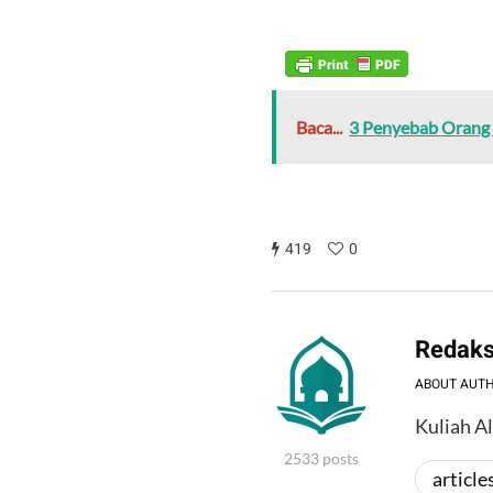
Baca...
3 Penyebab Orang
419
0
Redaks
ABOUT AUT
Kuliah A
2533 posts
article