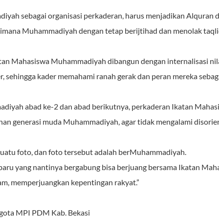
yah sebagai organisasi perkaderan, harus menjadikan Alquran d
aimana Muhammadiyah dengan tetap berijtihad dan menolak taqli
tan Mahasiswa Muhammadiyah dibangun dengan internalisasi nilai
sehingga kader memahami ranah gerak dan peran mereka sebagai 
yah abad ke-2 dan abad berikutnya, perkaderan Ikatan Maha
an generasi muda Muhammadiyah, agar tidak mengalami disorien
i suatu foto, dan foto tersebut adalah berMuhammadiyah.
 baru yang nantinya bergabung bisa berjuang bersama Ikatan M
m, memperjuangkan kepentingan rakyat.”
ggota MPI PDM Kab. Bekasi