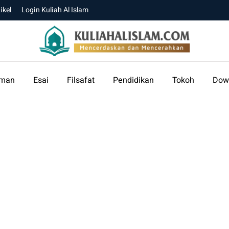
ikel
Login Kuliah Al Islam
aman
Esai
Filsafat
Pendidikan
Tokoh
Dow