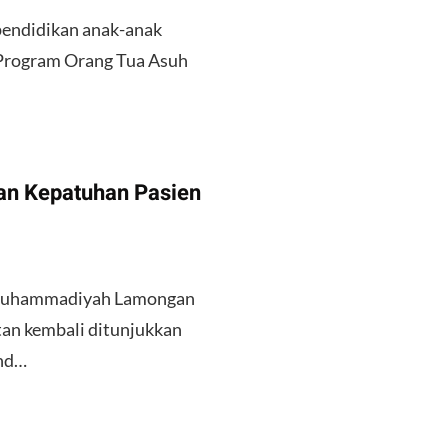
pendidikan anak-anak
 Program Orang Tua Asuh
an Kepatuhan Pasien
Muhammadiyah Lamongan
an kembali ditunjukkan
2nd…