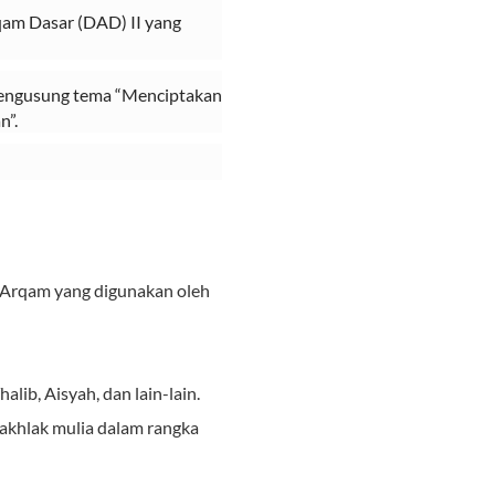
qam Dasar (DAD) II yang
engusung tema “Menciptakan
n”.
 Arqam yang digunakan oleh
lib, Aisyah, dan lain-lain.
rakhlak mulia dalam rangka