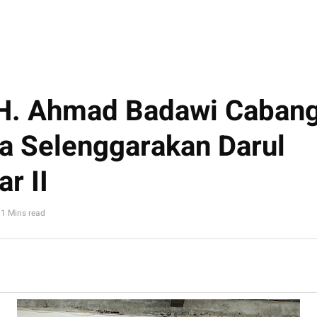
H. Ahmad Badawi Caban
a Selenggarakan Darul
r II
1 Mins read