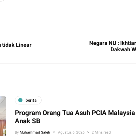
Negara NU : Ikhti
u tidak Linear
Dakwah Wa
berita
Program Orang Tua Asuh PCIA Malaysia
Anak SB
By
Muhammad Saleh
Agustus 6, 2026
2 Mins read