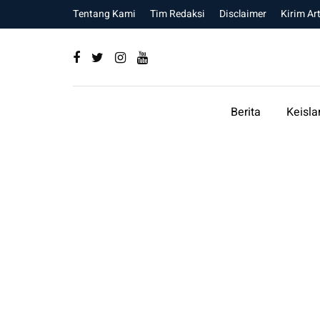
Tentang Kami
Tim Redaksi
Disclaimer
Kirim Art
Berita
Keisl