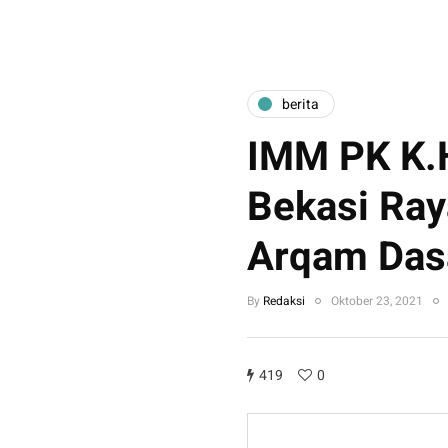
berita
IMM PK K.
Bekasi Ray
Arqam Dasa
By
Redaksi
Oktober 23, 2021
419
0