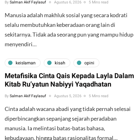
By
Salman Akif Faylasuf
Agustus 6, 2026
5 Mins read
Manusia adalah makhluk sosial yang secara kodrati
selalu membutuhkan keberadaan orang lain di
sekitarnya. Tidak ada seorang pun yang mampu hidup
menyendiri…
keislaman
kisah
opini
Metafisika Cinta Qais Kepada Layla Dalam
Kitab Ru’yatun Nabiyyi Yaqadhatan
By
Salman Akif Faylasuf
Agustus 5, 2026
5 Mins read
Cinta adalah wacana abadi yang tidak pernah selesai
diperbincangkan sepanjang sejarah peradaban
manusia. Ia melintasi batas-batas bahasa,
kebudayaan, hingga batas rasionalitas formal…