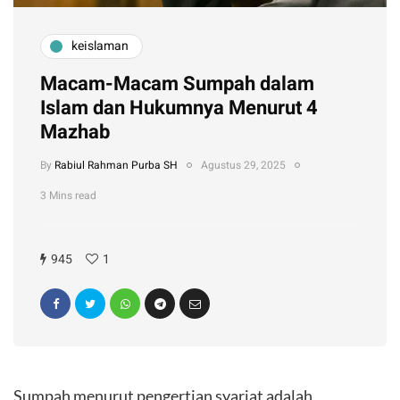
keislaman
Macam-Macam Sumpah dalam
Islam dan Hukumnya Menurut 4
Mazhab
By
Rabiul Rahman Purba SH
Agustus 29, 2025
3 Mins read
945
1
Sumpah menurut pengertian syariat adalah