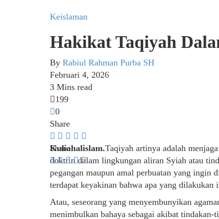
Keislaman
Hakikat Taqiyah Dala
By
Rabiul Rahman Purba SH
Februari 4, 2026
3 Mins read
199
0
Share
Kuliahalislam.
Share
Taqiyah artinya adalah menjaga 
doktrin dalam lingkungan aliran Syiah atau ti
pegangan maupun amal perbuatan yang ingin di
terdapat keyakinan bahwa apa yang dilakukan 
Atau, seseorang yang menyembunyikan agamanya
menimbulkan bahaya sebagai akibat tindakan-t