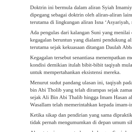
Doktrin ini bermula dalam aliran Syiah Imami
dipegang sebagai doktrin oleh aliran-aliran la
terutama di lingkungan aliran Isna ‘Asyariyah
Ada pengulas dari kalangan Suni yang menilai
kegagalan beruntun yang dialami pendukung al
terutama sejak kekuasaan ditangan Daulah Abb
Kegagalan tersebut senantiasa menempatkan me
kondisi demikian itulah bibit-bibit taqiyah m
untuk mempertahankan eksistensi mereka.
Menurut sudut pandang ulasan ini, taqiyah pad
bin Abi Tholib yang telah dirampas sejak za
sejak Ali Bin Abi Thalib hingga Imam Hasan al
Wasallam telah memerintahkan kepada imam-im
Ketika sikap dan pendirian yang sama diprakti
tidak pernah mengumumkan di depan umum sika