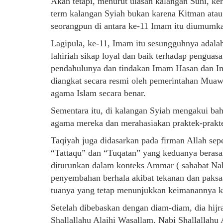
Akan tetapi, menurut ulasan kalangan Suni, k
term kalangan Syiah bukan karena Kitman atau 
seorangpun di antara ke-11 Imam itu diumumka
Lagipula, ke-11, Imam itu sesungguhnya adalah
lahiriah sikap loyal dan baik terhadap penguas
pendahulunya dan tindakan Imam Hasan dan I
diangkat secara resmi oleh pemerintahan Muaw
agama Islam secara benar.
Sementara itu, di kalangan Syiah mengakui b
agama mereka dan merahasiakan praktek-prakt
Taqiyah juga didasarkan pada firman Allah seper
“Tattaqu” dan “Tuqatan” yang keduanya berasa
diturunkan dalam konteks Ammar ( sahabat Na
penyembahan berhala akibat tekanan dan paksa
tuanya yang tetap menunjukkan keimanannya k
Setelah dibebaskan dengan diam-diam, dia hijr
Shallallahu Alaihi Wasallam. Nabi Shallallah