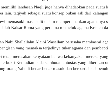
g memiliki landasan Naqli juga hanya dihadapkan pada suat
 lain, taqiyah sebagai suatu konsep bukan asli dari kalangan
awi memasuki masa sulit dalam mempertahankan agamanya se
 adalah Kaisar Roma yang pertama memeluk agama Kristen 
gan Nabi Shallallahu Alaihi Wasallam berusaha membasmi a
bengisan yang memaksa terjadinya tukar agama dan pembapti
ri tetap merasakan kenyataan bahwa kebanyakan mereka yang 
 terbukti Kemudian pada sambutan antusias yang diberikan o
ang-orang Yahudi benar-benar masuk dan berpartisipasi penuh