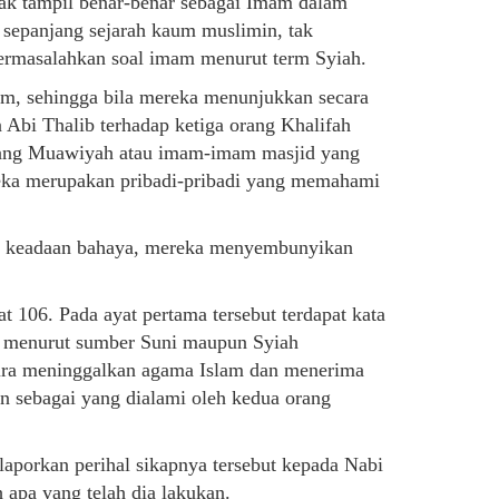
dak tampil benar-benar sebagai Imam dalam
i sepanjang sejarah kaum muslimin, tak
ermasalahkan soal imam menurut term Syiah.
lam, sehingga bila mereka menunjukkan secara
n Abi Thalib terhadap ketiga orang Khalifah
kang Muawiyah atau imam-imam masjid yang
reka merupakan pribadi-pribadi yang memahami
am keadaan bahaya, mereka menyembunyikan
at 106. Pada ayat pertama tersebut terdapat kata
ut menurut sumber Suni maupun Syiah
pura meninggalkan agama Islam dan menerima
n sebagai yang dialami oleh kedua orang
laporkan perihal sikapnya tersebut kepada Nabi
apa yang telah dia lakukan.