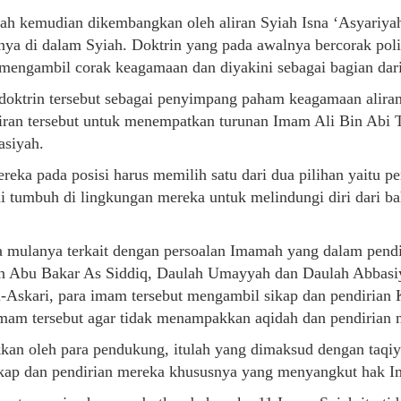
yah kemudian dikembangkan oleh aliran Syiah Isna ‘Asyariya
innya di dalam Syiah. Doktrin yang pada awalnya bercorak poli
, mengambil corak keagamaan dan diyakini sebagai bagian dari
 doktrin tersebut sebagai penyimpang paham keagamaan alira
iran tersebut untuk menempatkan turunan Imam Ali Bin Abi 
asiyah.
reka pada posisi harus memilih satu dari dua pilihan yaitu 
ulai tumbuh di lingkungan mereka untuk melindungi diri dari
a mulanya terkait dengan persoalan Imamah yang dalam pendir
man Abu Bakar As Siddiq, Daulah Umayyah dan Daulah Abbasi
-Askari, para imam tersebut mengambil sikap dan pendirian 
am tersebut agar tidak menampakkan aqidah dan pendirian
kkan oleh para pendukung, itulah yang dimaksud dengan taqi
p dan pendirian mereka khususnya yang menyangkut hak Im