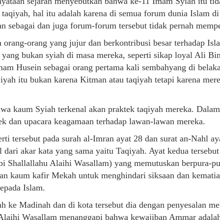
enyataan sejarah menyebutkan bahwa ke-11 Imam Syiah itu ti
taqiyah, hal itu adalah karena di semua forum dunia Islam d
n sebagai dan juga forum-forum tersebut tidak pernah memp
 orang-orang yang jujur dan berkontribusi besar terhadap Is
a yang bukan syiah di masa mereka, seperti sikap loyal Ali Bi
mam Husein sebagai orang pertama kali sembahyang di bela
iyah itu bukan karena Kitman atau taqiyah tetapi karena me
ahwa kaum Syiah terkenal akan praktek taqiyah mereka. Dal
ek dan upacara keagamaan terhadap lawan-lawan mereka.
ti tersebut pada surah al-Imran ayat 28 dan surat an-Nahl ay
l dari akar kata yang sama yaitu Taqiyah. Ayat kedua terseb
bi Shallallahu Alaihi Wasallam) yang memutuskan berpura-
an kaum kafir Mekah untuk menghindari siksaan dan kematia
epada Islam.
ah ke Madinah dan di kota tersebut dia dengan penyesalan me
u Alaihi Wasallam menanggapi bahwa kewajiban Ammar adalah 