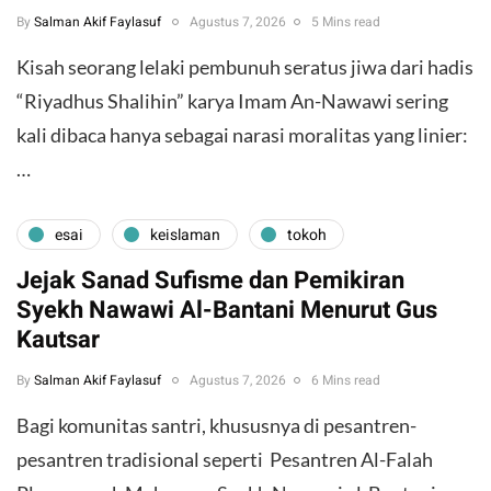
By
Salman Akif Faylasuf
Agustus 7, 2026
5 Mins read
Kisah seorang lelaki pembunuh seratus jiwa dari hadis
“Riyadhus Shalihin” karya Imam An-Nawawi sering
kali dibaca hanya sebagai narasi moralitas yang linier:
…
esai
keislaman
tokoh
Jejak Sanad Sufisme dan Pemikiran
Syekh Nawawi Al-Bantani Menurut Gus
Kautsar
By
Salman Akif Faylasuf
Agustus 7, 2026
6 Mins read
Bagi komunitas santri, khususnya di pesantren-
pesantren tradisional seperti Pesantren Al-Falah