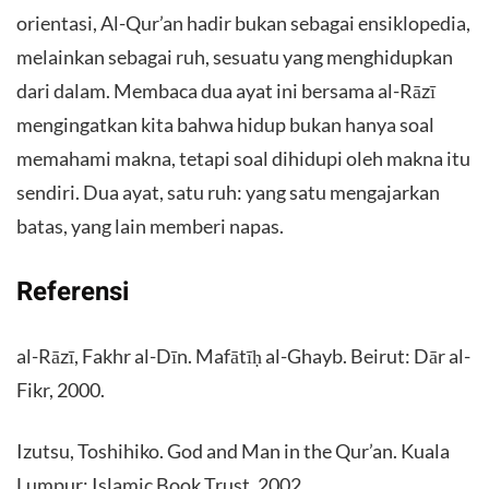
orientasi, Al-Qur’an hadir bukan sebagai ensiklopedia,
melainkan sebagai ruh, sesuatu yang menghidupkan
dari dalam. Membaca dua ayat ini bersama al-Rāzī
mengingatkan kita bahwa hidup bukan hanya soal
memahami makna, tetapi soal dihidupi oleh makna itu
sendiri. Dua ayat, satu ruh: yang satu mengajarkan
batas, yang lain memberi napas.
Referensi
al-Rāzī, Fakhr al-Dīn. Mafātīḥ al-Ghayb. Beirut: Dār al-
Fikr, 2000.
Izutsu, Toshihiko. God and Man in the Qur’an. Kuala
Lumpur: Islamic Book Trust, 2002.