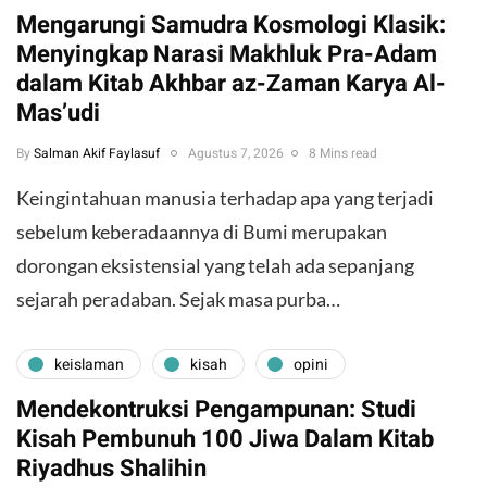
Mengarungi Samudra Kosmologi Klasik:
Menyingkap Narasi Makhluk Pra-Adam
dalam Kitab Akhbar az-Zaman Karya Al-
Mas’udi
By
Salman Akif Faylasuf
Agustus 7, 2026
8 Mins read
Keingintahuan manusia terhadap apa yang terjadi
sebelum keberadaannya di Bumi merupakan
dorongan eksistensial yang telah ada sepanjang
sejarah peradaban. Sejak masa purba…
keislaman
kisah
opini
Mendekontruksi Pengampunan: Studi
Kisah Pembunuh 100 Jiwa Dalam Kitab
Riyadhus Shalihin