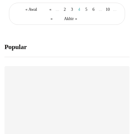
« Awal
«
...
2
3
4
5
6
...
10
...
»
Akhir »
Popular