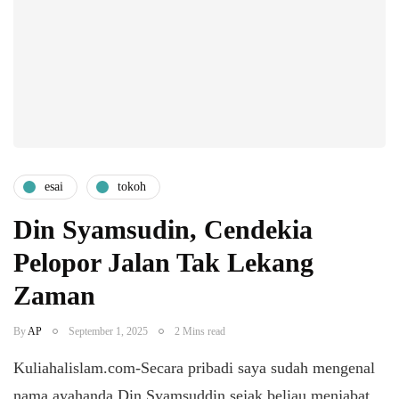
esai
tokoh
Din Syamsudin, Cendekia
Pelopor Jalan Tak Lekang
Zaman
By
AP
September 1, 2025
2 Mins read
Kuliahalislam.com-Secara pribadi saya sudah mengenal
nama ayahanda Din Syamsuddin sejak beliau menjabat