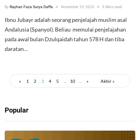
By
Rayhan Faza Surya Daffa
November 19, 2025
3 Mins read
Ibnu Jubayr adalah seorang penjelajah muslim asal
Andalusia (Spanyol). Beliau memulai penjelajahan
pada awal bulan Dzulqaidah tahun 578 H dan tiba
daratan…
«
1
2
3
4
5
...
10
...
»
Akhir »
Popular