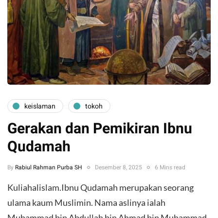
keislaman
tokoh
Gerakan dan Pemikiran Ibnu
Qudamah
By
Rabiul Rahman Purba SH
Desember 8, 2025
6 Mins read
Kuliahalislam.Ibnu Qudamah merupakan seorang
ulama kaum Muslimin. Nama aslinya ialah
Muhammad bin Abdullah bin Ahmad bin Muhammad