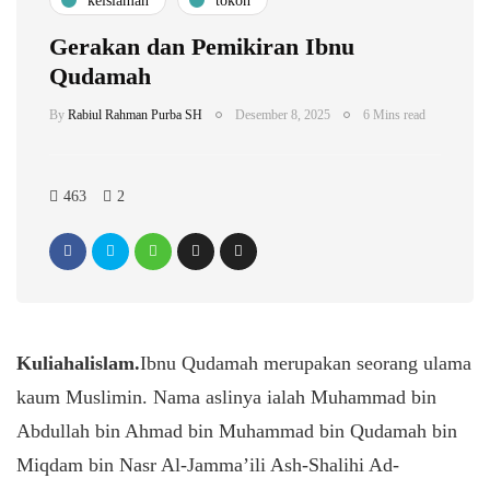
keislaman
tokoh
Gerakan dan Pemikiran Ibnu
Qudamah
By
Rabiul Rahman Purba SH
Desember 8, 2025
6 Mins read
463
2
Kuliahalislam.
Ibnu Qudamah merupakan seorang ulama
kaum Muslimin. Nama aslinya ialah Muhammad bin
Abdullah bin Ahmad bin Muhammad bin Qudamah bin
Miqdam bin Nasr Al-Jamma’ili Ash-Shalihi Ad-