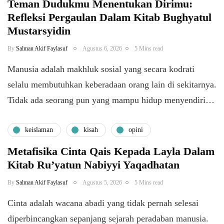
Teman Dudukmu Menentukan Dirimu:
Refleksi Pergaulan Dalam Kitab Bughyatul
Mustarsyidin
By
Salman Akif Faylasuf
Agustus 6, 2026
5 Mins read
Manusia adalah makhluk sosial yang secara kodrati
selalu membutuhkan keberadaan orang lain di sekitarnya.
Tidak ada seorang pun yang mampu hidup menyendiri…
keislaman
kisah
opini
Metafisika Cinta Qais Kepada Layla Dalam
Kitab Ru’yatun Nabiyyi Yaqadhatan
By
Salman Akif Faylasuf
Agustus 5, 2026
5 Mins read
Cinta adalah wacana abadi yang tidak pernah selesai
diperbincangkan sepanjang sejarah peradaban manusia.