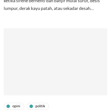
ketika sirene berhenti dan banjir mulai surut, desis
lumpur, derak kayu patah, atau sekadar desah…
opini
politik