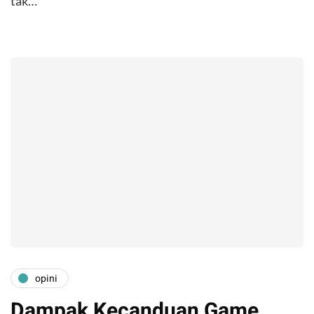
tak…
opini
Dampak Kecanduan Game