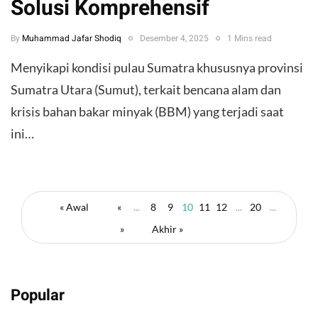
Solusi Komprehensif
By
Muhammad Jafar Shodiq
Desember 4, 2025
1 Mins read
Menyikapi kondisi pulau Sumatra khususnya provinsi
Sumatra Utara (Sumut), terkait bencana alam dan
krisis bahan bakar minyak (BBM) yang terjadi saat
ini…
« Awal
«
...
8
9
10
11
12
...
20
...
»
Akhir »
Popular