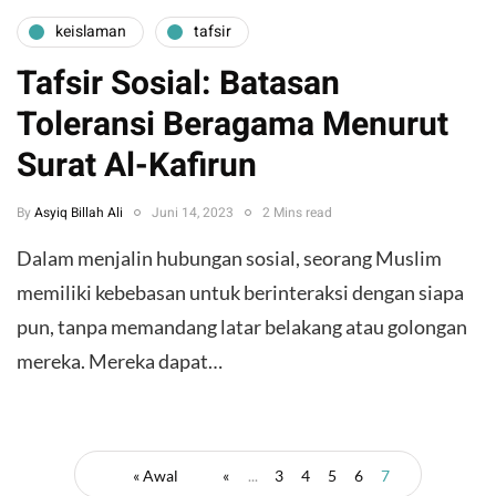
keislaman
tafsir
Tafsir Sosial: Batasan
Toleransi Beragama Menurut
Surat Al-Kafirun
By
Asyiq Billah Ali
Juni 14, 2023
2 Mins read
Dalam menjalin hubungan sosial, seorang Muslim
memiliki kebebasan untuk berinteraksi dengan siapa
pun, tanpa memandang latar belakang atau golongan
mereka. Mereka dapat…
« Awal
«
...
3
4
5
6
7