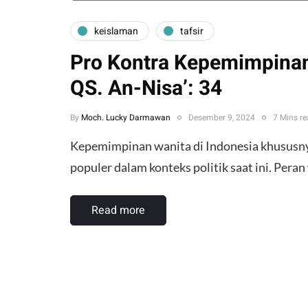
keislaman
tafsir
Pro Kontra Kepemimpinan 
QS. An-Nisa’: 34
By
Moch. Lucky Darmawan
Desember 9, 2024
7 Mins r
Kepemimpinan wanita di Indonesia khususny
populer dalam konteks politik saat ini. Per
Read more