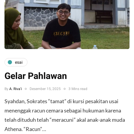
esai
Gelar Pahlawan
By
A. Riva'i
Desember 15, 2025
3 Mins read
Syahdan, Sokrates “tamat” di kursi pesakitan usai
menenggak racun cemara sebagai hukuman karena
telah dituduh telah “meracuni” akal anak-anak muda
Athena. “Racun”…