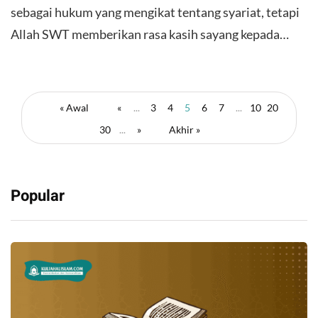
sebagai hukum yang mengikat tentang syariat, tetapi
Allah SWT memberikan rasa kasih sayang kepada…
« Awal
«
...
3
4
5
6
7
...
10
20
30
...
»
Akhir »
Popular