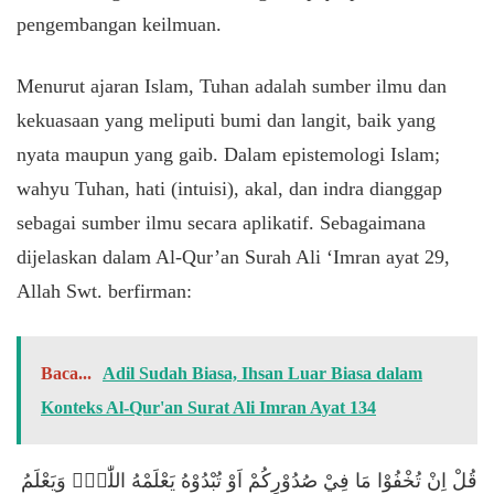
pengembangan keilmuan.
​Menurut ajaran Islam, Tuhan adalah sumber ilmu dan
kekuasaan yang meliputi bumi dan langit, baik yang
nyata maupun yang gaib. Dalam epistemologi Islam;
wahyu Tuhan, hati (intuisi), akal, dan indra dianggap
sebagai sumber ilmu secara aplikatif. Sebagaimana
dijelaskan dalam Al-Qur’an Surah Ali ‘Imran ayat 29,
Allah Swt. berfirman:
Baca...
Adil Sudah Biasa, Ihsan Luar Biasa dalam
Konteks Al-Qur'an Surat Ali Imran Ayat 134
​قُلْ اِنْ تُخْفُوْا مَا فِيْ صُدُوْرِكُمْ اَوْ تُبْدُوْهُ يَعْلَمْهُ اللّٰهُۗ وَيَعْلَمُ