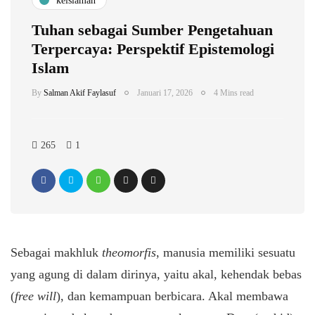
keislaman
Tuhan sebagai Sumber Pengetahuan
Terpercaya: Perspektif Epistemologi
Islam
By
Salman Akif Faylasuf
Januari 17, 2026
4 Mins read
265
1
Sebagai makhluk
theomorfis
, manusia memiliki sesuatu
yang agung di dalam dirinya, yaitu akal, kehendak bebas
(
free will
), dan kemampuan berbicara. Akal membawa