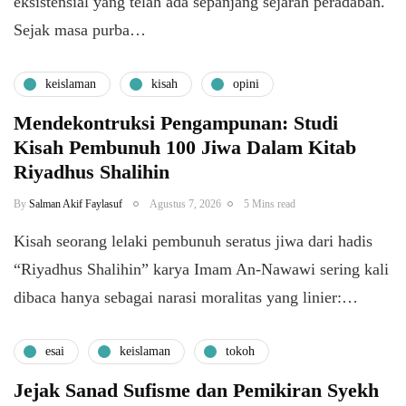
eksistensial yang telah ada sepanjang sejarah peradaban.
Sejak masa purba…
keislaman
kisah
opini
Mendekontruksi Pengampunan: Studi
Kisah Pembunuh 100 Jiwa Dalam Kitab
Riyadhus Shalihin
By
Salman Akif Faylasuf
Agustus 7, 2026
5 Mins read
Kisah seorang lelaki pembunuh seratus jiwa dari hadis
“Riyadhus Shalihin” karya Imam An-Nawawi sering kali
dibaca hanya sebagai narasi moralitas yang linier:…
esai
keislaman
tokoh
Jejak Sanad Sufisme dan Pemikiran Syekh