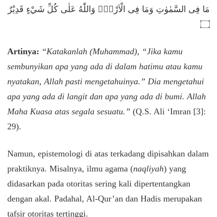
مَا فِى السَّمٰوٰتِ وَمَا فِى الْاَرْضِۗ وَاللّٰهُ عَلٰى كُلِّ شَيْءٍ قَدِيْرٌ
۝
Artinya:
“Katakanlah (Muhammad), “Jika kamu
sembunyikan apa yang ada di dalam hatimu atau kamu
nyatakan, Allah pasti mengetahuinya.” Dia mengetahui
apa yang ada di langit dan apa yang ada di bumi. Allah
Maha Kuasa atas segala sesuatu.”
(Q.S. Ali ‘Imran [3]:
29).
​Namun, epistemologi di atas terkadang dipisahkan dalam
praktiknya. Misalnya, ilmu agama (
naqliyah
) yang
didasarkan pada otoritas sering kali dipertentangkan
dengan akal. Padahal, Al-Qur’an dan Hadis merupakan
tafsir otoritas tertinggi.