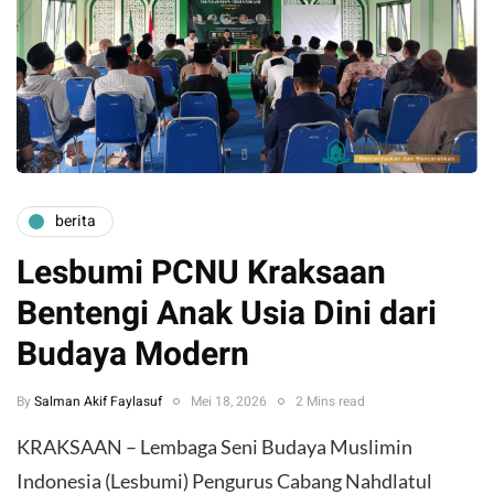
berita
Lesbumi PCNU Kraksaan
Bentengi Anak Usia Dini dari
Budaya Modern
By
Salman Akif Faylasuf
Mei 18, 2026
2 Mins read
KRAKSAAN – Lembaga Seni Budaya Muslimin
Indonesia (Lesbumi) Pengurus Cabang Nahdlatul