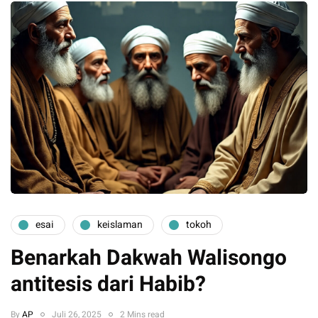
esai
keislaman
tokoh
Benarkah Dakwah Walisongo
antitesis dari Habib?
By
AP
Juli 26, 2025
2 Mins read