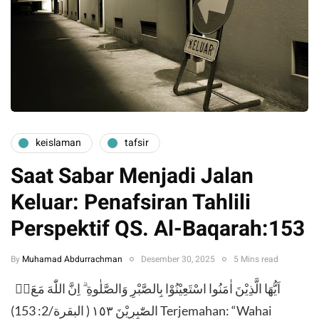
keislaman
tafsir
Saat Sabar Menjadi Jalan
Keluar: Penafsiran Tahlili
Perspektif QS. Al-Baqarah:153
By
Muhamad Abdurrachman
Desember 30, 2025
5 Mins read
​ٰٓاَيُّهَا الَّذِيْنَ اٰمَنُوا اسْتَعِيْنُوْا بِالصَّبْرِ وَالصَّلٰوةِ ۗ اِنَّ اللّٰهَ مَعَ
الصّٰبِرِيْنَ ١٥٣ ( البقرة/2: 153) ​Terjemahan: “Wahai